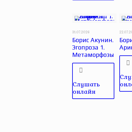
31.07.2026
22.07.
Борис Акунин.
Бори
Эгопроза 1.
Ари
Метаморфозы
Слу
Слушать
онл
онлайн