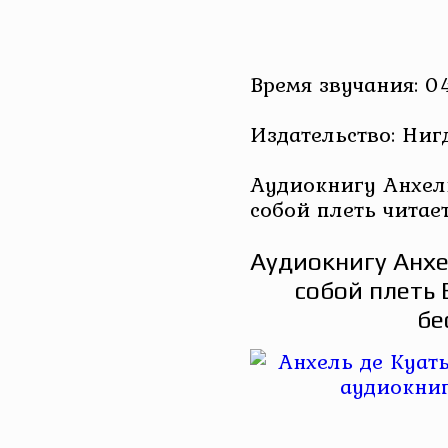
Время звучания: 0
Издательство: Ниг
Аудиокнигу Анхель
собой плеть читае
Аудиокнигу Анхе
собой плеть
бе