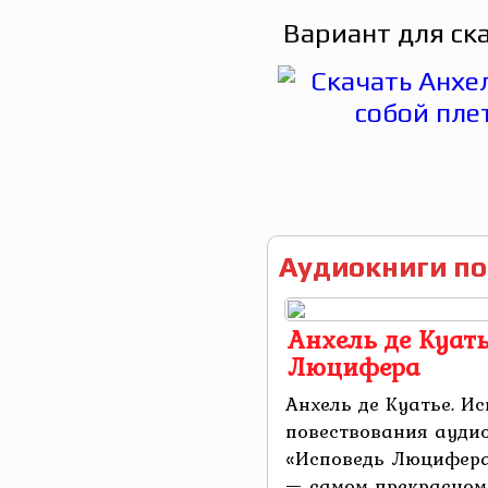
Вариант для ск
Аудиокниги по
Анхель де Куать
Люцифера
Анхель де Куатье. И
повествования аудио
«Исповедь Люцифера
— самом прекрасном 