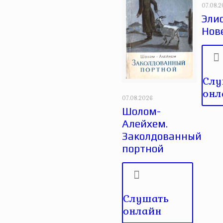
07.08.
Эли
Нов
Слу
онл
07.08.2026
Шолом-
Алейхем.
Заколдованный
портной
Слушать
онлайн