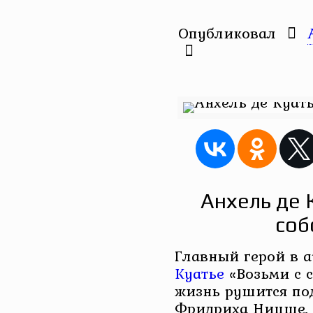
Опубликовал
Анхель де 
соб
Главный герой в 
Куатье
«Возьми с с
жизнь рушится по
Фридриха Ницше, а