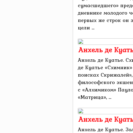
сумасшедшего» предс
дневнике молодого ч
первых же строк он 
цели ...
Анхель де Куат
Анхель де Куатье. С
де Куатье «Схимник»
поисках Скрижалей»
философского экшен
с «Алхимиком» Паул
«Матрица», ...
Анхель де Куать
Анхель де Куатье. Зо