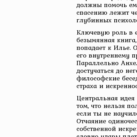
должны помочь ему
спасению лежит че
глубинных психоло
Ключевую роль в е
безымянная книга,
попадает к Илье. 
его внутреннему 
Параллельно Анхе
достучаться до нег
философские бесе
страха и искреннос
Центральная идея 
том, что нельзя по
если ты не научил
Отчаяние одиночес
собственной искре
словно удары плет