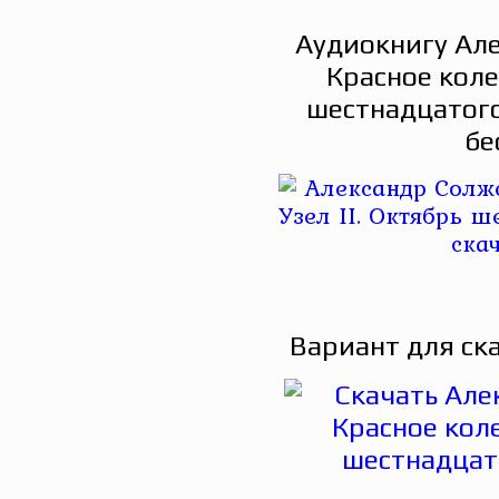
Аудиокнигу Ал
Красное колес
шестнадцатого
бе
Вариант для ск