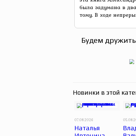
была задумана в два
тому. В ходе непреры
Будем дружить
Новинки в этой кате
07.08.2026
05.08.
Наталья
Вла
Иртенина.
Вал