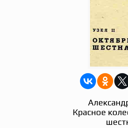
Александ
Красное колес
шест