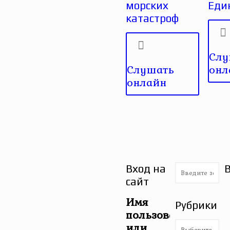
морских
Еди
катастроф
Слу
Слушать
онл
онлайн
Вход на
сайт
Имя
Рубрики
пользователя
Рубрики
или