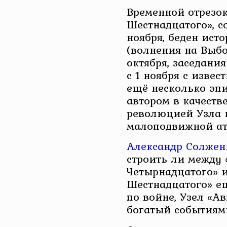
Временной отрезок
Шестнадцатого», с
ноября, беден ист
(волнения на Выбо
октября, заседани
с 1 ноября с изве
ещё несколько эпи
автором в качеств
революцией Узла к
малоподвижной ат
Александр Солже
строить ли между 
Четырнадцатого» 
Шестнадцатого» е
по войне, Узел «Ав
богатый событиям