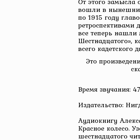
От этого замысла о
вошли в нынешний
по 1915 году глав
ретроспективами д
все теперь нашли 
Шестнадцатого», к
всего кадетского д
Это произведени
ск
Время звучания: 47
Издательство: Ниг
Аудиокнигу Алекс
Красное колесо. Уз
шестнадцатого чи