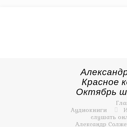
Александ
Красное к
Октябрь 
Гла
Аудиокниги
И
слушать онл
Александр Солже