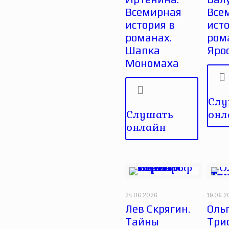
Всемирная
Все
история в
исто
романах.
ром
Шапка
Яро
Мономаха
Слу
Слушать
онл
онлайн
24.06.2026
19.06.
Лев Скрягин.
Оль
Тайны
Три