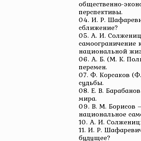
общественно-экон
перспективы.
04. И. Р. Шафарев
сближение?
05. А. И. Солжени
самоограничение 
национальной жиз
06. А. Б. (М. К. П
перемен.
07. Ф. Корсаков (Ф
судьбы.
08. Е. В. Барабано
мира.
09. В. М. Борисов
национальное сам
10. А. И. Солжени
11. И. Р. Шафареви
будущее?