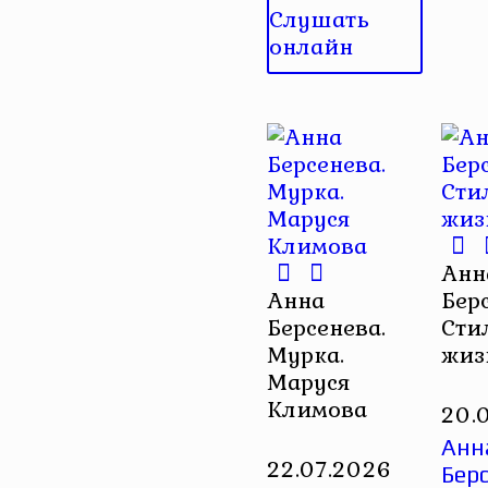
Слушать
онлайн
Анн
Анна
Бер
Берсенева.
Сти
Мурка.
жиз
Маруся
Климова
20.
Анн
22.07.2026
Берс