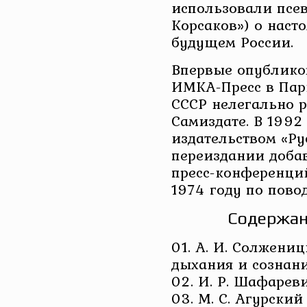
использовали псев
Корсаков») о наст
будущем России.
Впервые опублико
ИМКА-Пресс в Пари
СССР нелегально р
Самиздате. В 1992
издательством «Ру
переиздании доба
пресс-конференци
1974 году по пово
Содержан
01. А. И. Солжени
дыхания и сознани
02. И. Р. Шафарев
03. М. С. Агурски