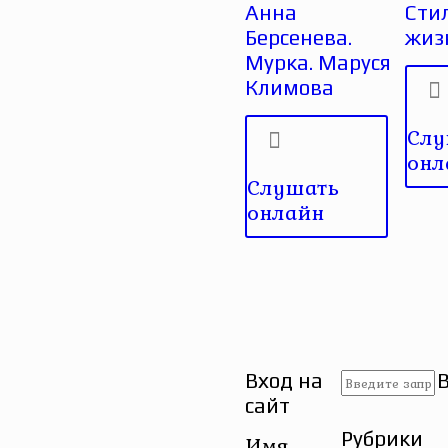
Анна
Сти
Берсенева.
жиз
Мурка. Маруся
Климова
Слу
онл
Слушать
онлайн
Вход на
сайт
Рубрики
Имя