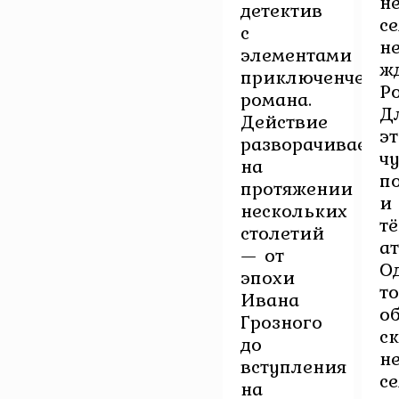
н
детектив
с
с
н
элементами
ж
приключенческо
Р
романа.
Д
Действие
э
разворачивается
чу
на
п
протяжении
и
нескольких
т
столетий
а
— от
О
эпохи
то
Ивана
о
Грозного
с
до
не
вступления
с
на