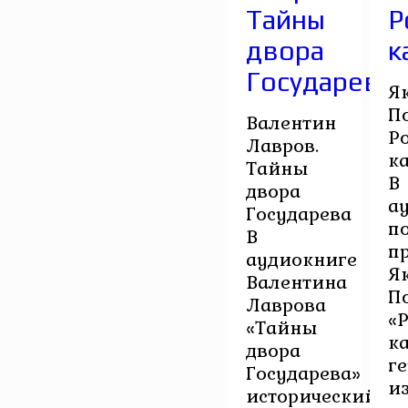
Тайны
Р
двора
к
Государева
Я
П
Валентин
Р
Лавров.
к
Тайны
В
двора
а
Государева
п
В
п
аудиокниге
Я
Валентина
П
Лаврова
«
«Тайны
к
двора
г
Государева»
и
исторический