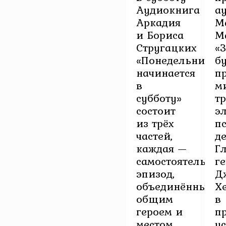
Аудиокнига
а
Аркадия
М
и Бориса
М
Стругацких
«
«Понедельник
б
начинается
п
в
м
субботу»
т
состоит
э
из трёх
п
частей,
де
каждая —
Г
самостоятельны
г
эпизод,
Д
объединённый
Х
общим
в
героем и
п
местом
у