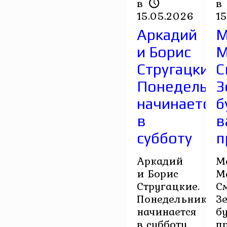
в
в
15.05.2026
1
Аркадий
М
и Борис
М
Стругацкие.
С
Понедельни
З
начинается
б
в
в
субботу
п
Аркадий
М
и Борис
М
Стругацкие.
С
Понедельник
З
начинается
б
в субботу
п