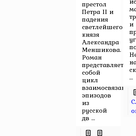
и
престол
м
Петра II и
т
падения
и
светлейшего
п
князя
у
Александра
по
Меншикова.
Н
Роман
н
представляет
ск
собой
...
цикл
взаимосвязанны
эпизодов
С
из
русской
о
дв ...