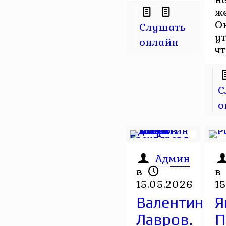
ж
О
Слушать
у
онлайн
чт
С
о
Админ
в
в
15.05.2026
1
Валентин
Я
Лавров.
П