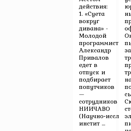
действия:
ю
1. «Суета
н
вокруг
п
дивана» -
о
Молодой
О
программист
п
Александр
з
Привалов
т
едет в
п
отпуск и
т
подбирает
н
попутчиков
п
—
с
сотрудников
С
НИИЧАВО
ст
(Научно‑исследо
э
инстит ...
п
н