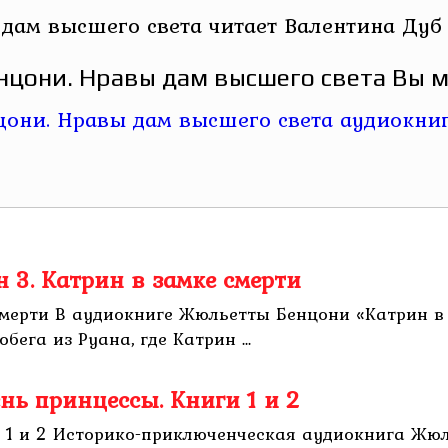
дам высшего света читает Валентина Дуб
цони. Нравы дам высшего света Вы м
 3. Катрин в замке смерти
смерти В аудиокниге Жюльетты Бенцони «Катрин в
ега из Руана, где Катрин ...
нь принцессы. Книги 1 и 2
и 1 и 2 Историко-приключенческая аудиокнига Жю