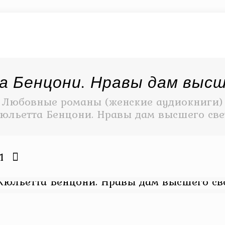
 Бенцони. Нравы дам высш
Любовные романы (женские аудиокниги) 
юльетта Бенцони. Нравы дам высшего све
1