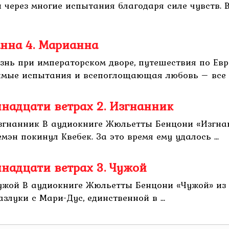
 через многие испытания благодаря силе чувств.
нна 4. Марианна
нь при императорском дворе, путешествия по Евр
имые испытания и всепоглощающая любовь – все эт
надцати ветрах 2. Изгнанник
Изгнанник В аудиокниге Жюльетты Бенцони «Изгна
мэн покинул Квебек. За это время ему удалось ...
надцати ветрах 3. Чужой
Чужой В аудиокниге Жюльетты Бенцони «Чужой» из
злуки с Мари-Дус, единственной в ...