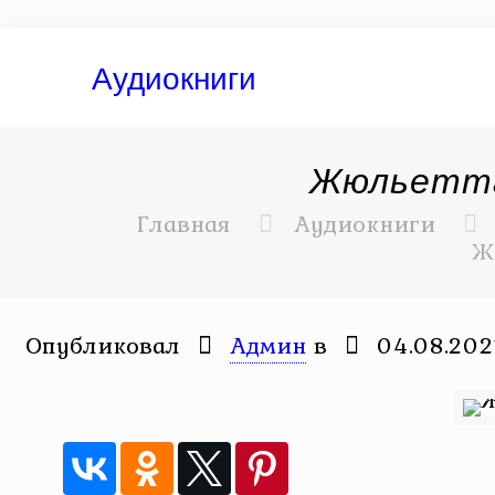
Аудиокниги
Жюльетта
Главная
Аудиокниги
Ж
Опубликовал
Админ
в
04.08.202