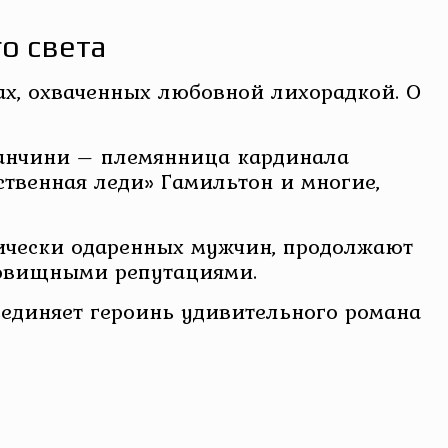
о света
х, охваченных любовной лихорадкой. О
Манчини – племянница кардинала
твенная леди» Гамильтон и многие,
тически одаренных мужчин, продолжают
довищными репутациями.
бъединяет героинь удивительного романа