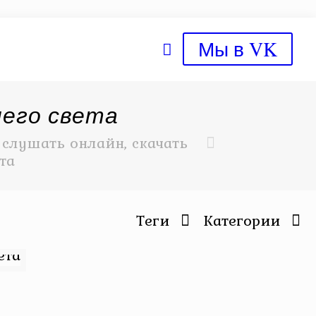
Мы в VK
его света
слушать онлайн, скачать
та
Теги
Категории