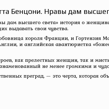
та Бенцони. Нравы дам высшег
ы дам высшего света» история о женщина
х выдавать свои чувства.
 любовница короля Франции, и Гортензия 
нглии, и английская авантюристка «божес
роев, как прелестных женщин, так и мис
 ознаменованный не менее громкими и чу
твенных преград, — это черта, которая о