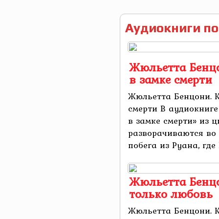
Аудиокниги по
Жюльетта Бенцо
в замке смерти
Жюльетта Бенцони. К
смерти В аудиокниг
в замке смерти» из 
разворачиваются во 
побега из Руана, где 
Жюльетта Бенцо
только любовь
Жюльетта Бенцони. К