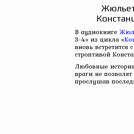
Жюльет
Констанц
В аудиокниге
Жюл
3-4» из цикла «
Ко
вновь встретится 
строптивой Конста
Любовные истории
враги не позволят
прослушав послед