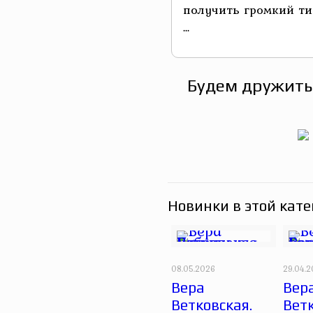
получить громкий ти
...
Будем дружить
Новинки в этой кате
08.05.2026
29.04.
Вера
Вер
Ветковская.
Ветк