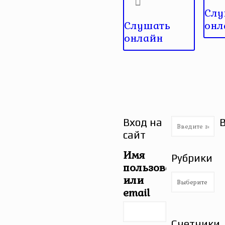
Слу
Слушать
онл
онлайн
Вход на
сайт
Имя
Рубрики
пользователя
Рубрики
или
email
Счетчики