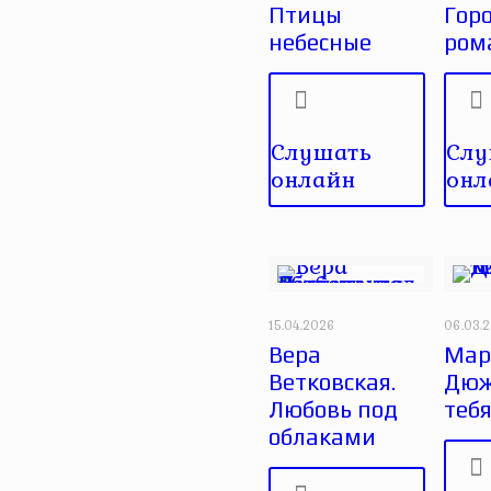
Птицы
Гор
небесные
ром
Слушать
Слу
онлайн
онл
15.04.2026
06.03.
Вера
Мар
Ветковская.
Дюж
Любовь под
тебя
облаками