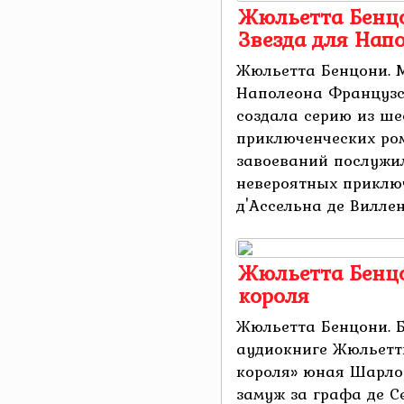
Жюльетта Бенцо
Звезда для Нап
Жюльетта Бенцони. М
Наполеона Французс
создала серию из ше
приключенческих ро
завоеваний послужи
невероятных прикл
д'Ассельна де Виллене
Жюльетта Бенцо
короля
Жюльетта Бенцони. Б
аудиокниге Жюльетт
короля» юная Шарло
замуж за графа де С