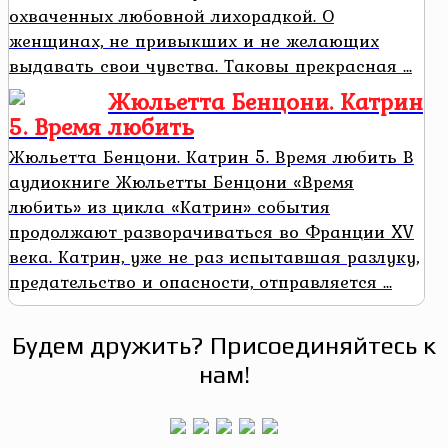
охваченных любовной лихорадкой. О
женщинах, не привыкших и не желающих
выдавать свои чувства. Таковы прекрасная ...
Жюльетта Бенцони. Катрин
5. Время любить
Жюльетта Бенцони. Катрин 5. Время любить В
аудиокниге Жюльетты Бенцони «Время
любить» из цикла «Катрин» события
продолжают разворачиваться во Франции XV
века. Катрин, уже не раз испытавшая разлуку,
предательство и опасности, отправляется ...
Будем дружить? Присоединяйтесь к
нам!