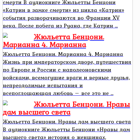
смерти В аудиокниге Жюльетты Бенцони
«Катрин в замке смерти» из цикла «Катрин»
события разворачиваются во Франции XV
века. После побега из Руана, где Катрин ...
Жюльетта Бенцони.
Марианна 4. Марианна
Жюльетта Бенцони. Марианна 4. Марианна
Жизнь при императорском дворе, путешествия
по Европе и России с наполеоновскими
войсками, всемогущие враги и верные друзья,
непреодолимые испытания и
всепоглощающая любовь – все это не ...
Жюльетта Бенцони. Нравы
дам высшего света
Жюльетта Бенцони. Нравы дам высшего света
В аудиокниге Жюльетты Бенцони «Нравы дам
высшего света» история о женщинах,