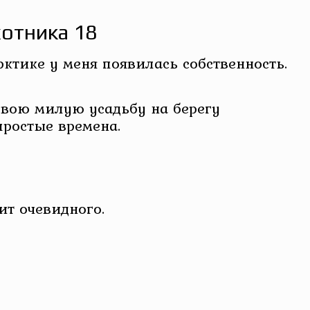
хотника 18
рктике у меня появилась собственность.
 свою милую усадьбу на берегу
простые времена.
ит очевидного.