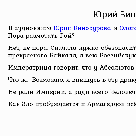
Юрий Вино
В аудиокниге
Юрия Винокурова
и
Олег
Пора размотать Рой?
Нет, не пора. Сначала нужно обезопаси
прекрасного Байкала, а всю Российску
Императрица говорит, что у Абсолютов е
Что ж… Возможно, я впишусь в эту драк
Не ради Империи, а ради всего Человече
Как Зло пробуждается и Армагеддон всё