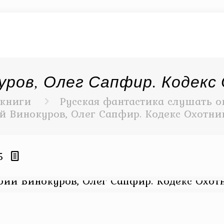
ров, Олег Сапфир. Кодекс
книги
Русская фантастика слушать о
 Винокуров, Олег Сапфир. Кодекс Охотни
5