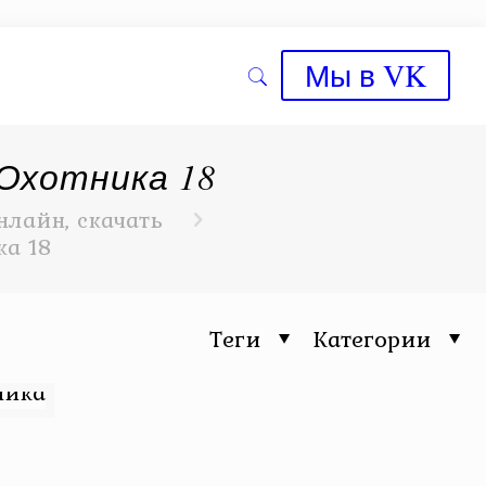
Мы в VK
 Охотника 18
нлайн, скачать
ка 18
Теги
Категории