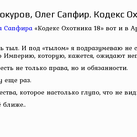
куров, Олег Сапфир. Кодекс О
а Сапфира
«Кодекс Охотника 18» вот и в А
ть тыл. И под «тылом» я подразумеваю не
ю Империю, которую, кажется, ожидают не
сть не только права, но и обязанности.
у еще раз.
ства, которое настолько глупо, что не вид
 ближе..