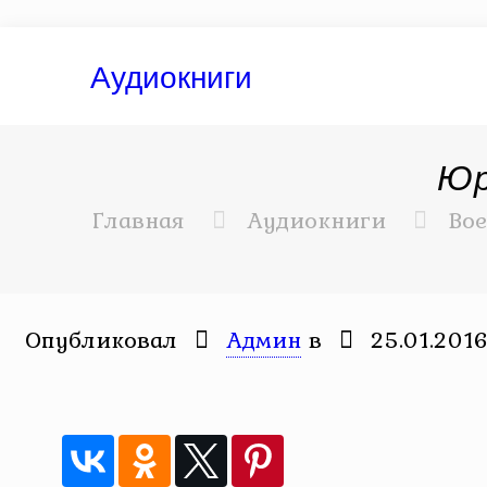
Аудиокниги
Юр
Главная
Аудиокниги
Вое
Опубликовал
Админ
в
25.01.201