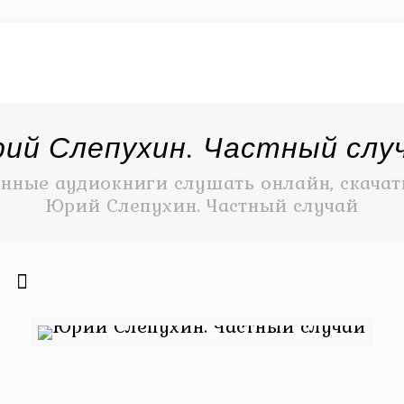
ий Слепухин. Частный слу
нные аудиокниги слушать онлайн, скачать
Юрий Слепухин. Частный случай
6