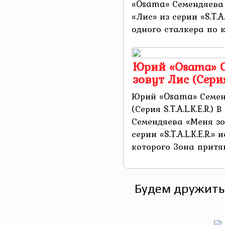
«Osama» Семендяева
«Лис» из серии «S.T.A
одного сталкера по кл
Юрий «Osama» С
зовут Лис (Серия 
Юрий «Osama» Семенд
(Серия S.T.A.L.K.E.R.
Семендяева «Меня зо
серии «S.T.A.L.K.E.R.»
которого Зона притяну
Будем дружить