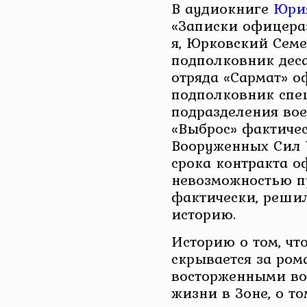
В аудиокниге
Юрия
«Записки офицера» и
я, Юрковский Семе
подполковник дес
отряда «Сармат» 
подполковник спе
подразделения во
«Выброс» фактичес
Вооруженных Сил 
срока контракта о
невозможностью п
фактически, реши
историю.
Историю о том, чт
скрывается за ром
восторженными во
жизни в Зоне, о т