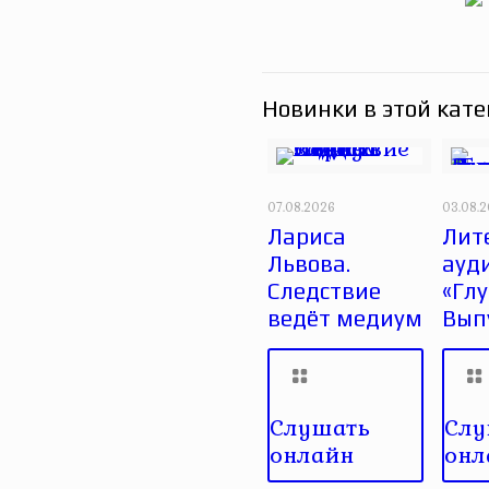
Новинки в этой кате
07.08.2026
03.08.
Лариса
Лит
Львова.
ауд
Следствие
«Глу
ведёт медиум
Вып
Слушать
Слу
онлайн
онл