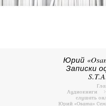
Юрий «Osa
Записки о
S.T.A
Гла
Аудиокниги
слушать онл
Юрий «Osama» Сем