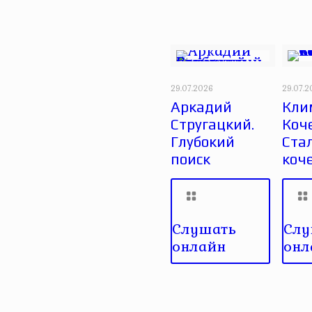
29.07.2026
29.07.
Аркадий
Кли
Стругацкий.
Коче
Глубокий
Ста
поиск
коч
Слушать
Слу
онлайн
онл