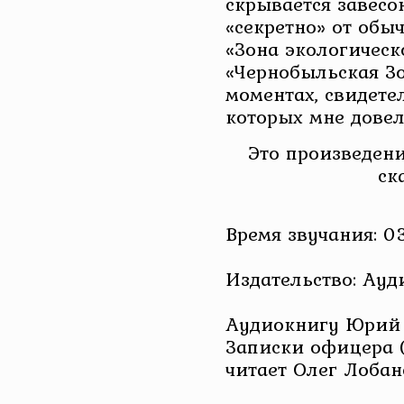
скрывается завесо
«секретно» от обы
«Зона экологическ
«Чернобыльская Зо
моментах, свидете
которых мне довел
Это произведени
ск
Время звучания: 03
Издательство: Ау
Аудиокнигу Юрий 
Записки офицера (Се
читает Олег Лобан