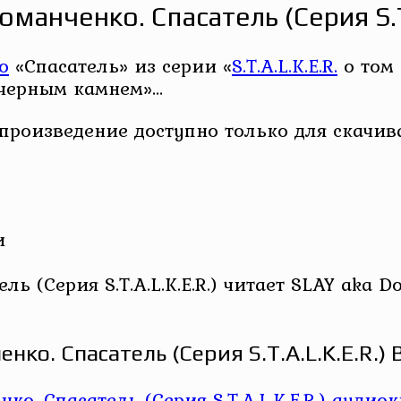
оманченко. Спасатель (Серия S.T.
о
«Спасатель» из серии «
S.T.A.L.K.E.R.
о том
черным камнем»…
 произведение доступно только для скачив
и
ь (Серия S.T.A.L.K.E.R.) читает SLAY aka D
ко. Спасатель (Серия S.T.A.L.K.E.R.)