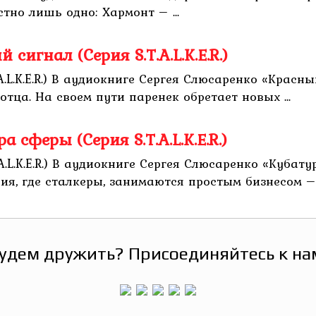
тно лишь одно: Хармонт – ...
сигнал (Серия S.T.A.L.K.E.R.)
L.K.E.R.) В аудиокниге Сергея Слюсаренко «Красный 
тца. На своем пути паренек обретает новых ...
 сферы (Серия S.T.A.L.K.E.R.)
L.K.E.R.) В аудиокниге Сергея Слюсаренко «Кубатура
рия, где сталкеры, занимаются простым бизнесом –
удем дружить? Присоединяйтесь к на