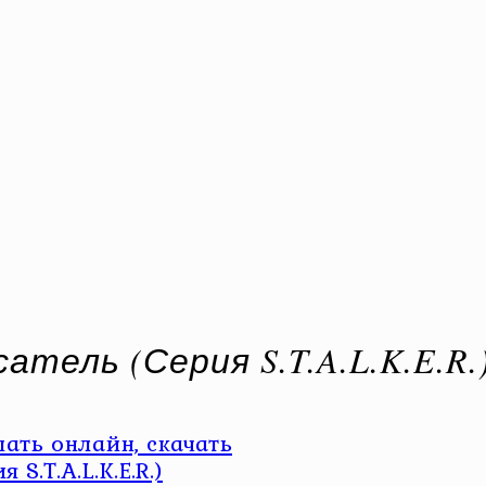
тель (Серия S.T.A.L.K.E.R.
ать онлайн, скачать
S.T.A.L.K.E.R.)