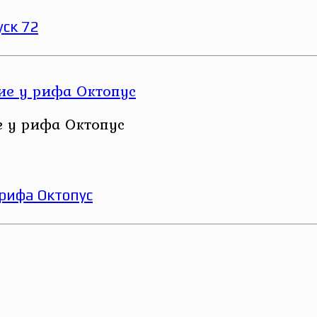
ск 72
е у рифа Октопус
 рифа Октопус