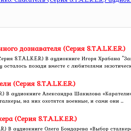
ого дознавателя (Серия S.T.A.L.K.E.R.)
рия S.T.A.L.K.E.R.) В аудиокниге Игоря Храбана "З
 осталось позади вместе с любителями экзотическ
 (Серия S.T.A.L.K.E.R.)
.R.) В аудиокниге Александра Шакилова «Каратели» и
лкеры, на них охотятся военные, и сами они ...
а (Серия S.T.A.L.K.E.R.)
.R.) В аудиокниге Олега Бондарева «Выбор сталкера» 