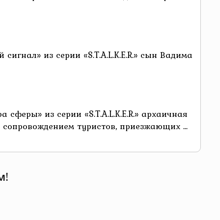
сигнал» из серии «S.T.A.L.K.E.R.» сын Вадима
 сферы» из серии «S.T.A.L.K.E.R.» архаичная
 сопровождением туристов, приезжающих ...
м!