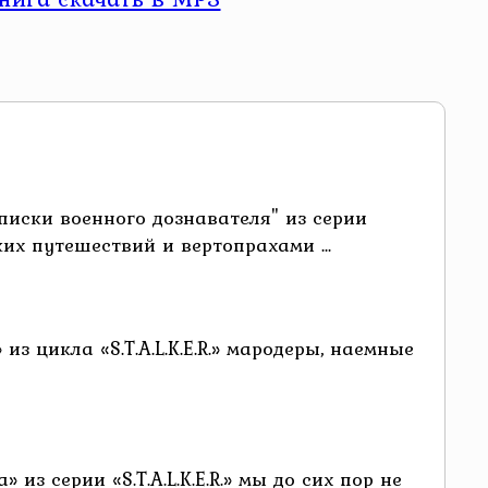
аписки военного дознавателя" из серии
их путешествий и вертопрахами ...
з цикла «S.T.A.L.K.E.R.» мародеры, наемные
из серии «S.T.A.L.K.E.R.» мы до сих пор не