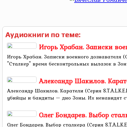
Аудиокниги по теме:
Игорь Храбан. Записки военн
Игорь Храбан. Записки военного дознавателя (Се
"Сталкер" время бесконтрольных вылазок в Зону
Александр Шакилов. Каратели
Александр Шакилов. Каратели (Серия S.T.A.L.K.E
убийцы и бандиты — дно Зоны. Их ненавидят ста
Олег Бондарев. Выбор сталкер
Олег Бондарев. Выбор сталкера (Серия S.T.A.L.K.E