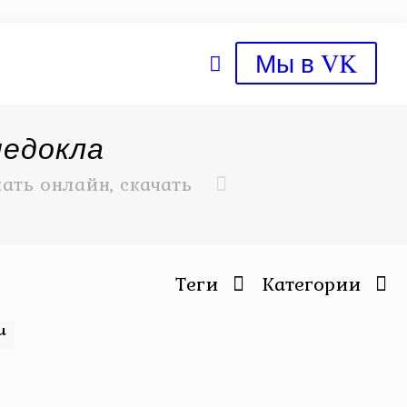
Мы в VK
педокла
ать онлайн, скачать
Теги
Категории