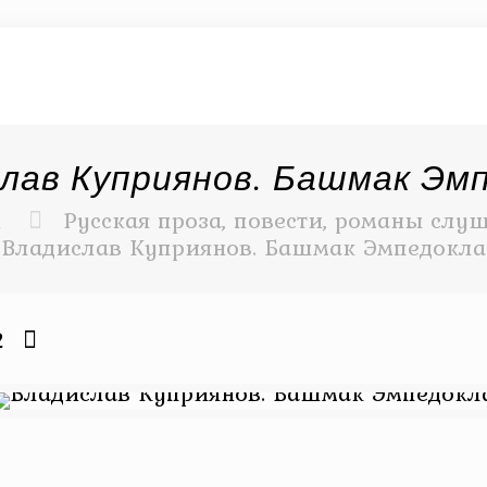
лав Куприянов. Башмак Эм
и
Русская проза, повести, романы слуш
Владислав Куприянов. Башмак Эмпедокла
2