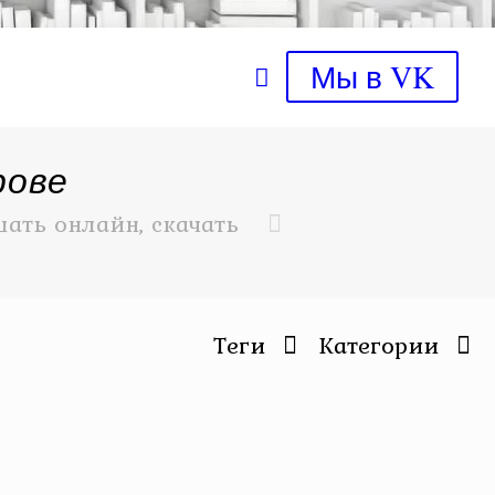
Мы в VK
рове
ать онлайн, скачать
Теги
Категории