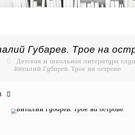
алий Губарев. Трое на ост
Детская и школьная литература слуш
Виталий Губарев. Трое на острове
3