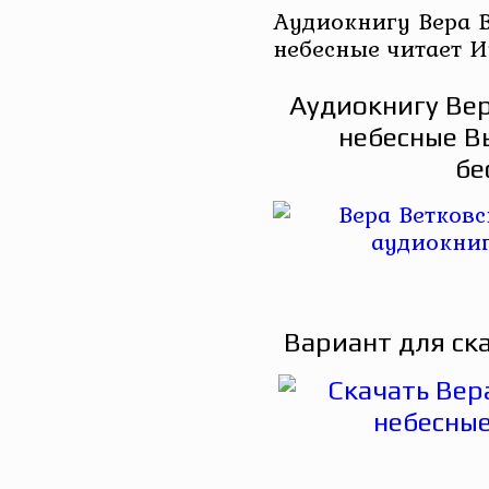
Аудиокнигу Вера В
небесные читает 
Аудиокнигу Вер
небесные В
бе
Вариант для ск