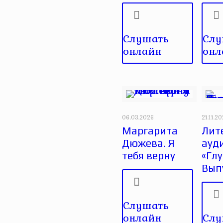
Слушать
Слу
онлайн
онл
06.03.2026
21.11.2
Маргарита
Лит
Дюжева. Я
ауд
тебя верну
«Глу
Вып
Слушать
онлайн
Слу