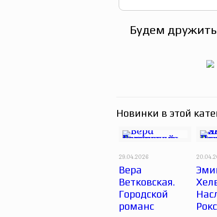
Будем дружить
Новинки в этой кате
29.04.2026
20.04.
Вера
Эми
Ветковская.
Хел
Городской
Нас
романс
Рок