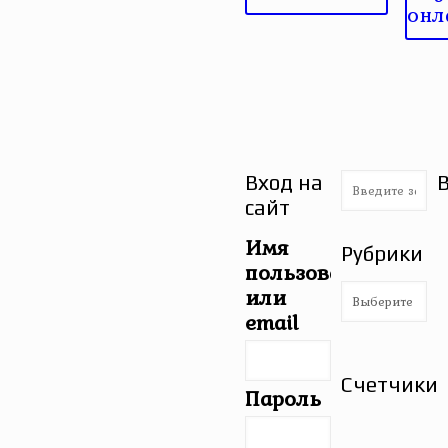
онл
Вход на
сайт
Имя
Рубрики
пользователя
Рубрики
или
email
Счетчики
Пароль