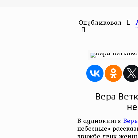
Опубликовал
Вера Вет
не
В аудиокниге
Веры
небесные» рассказ
дружбе двух женщ