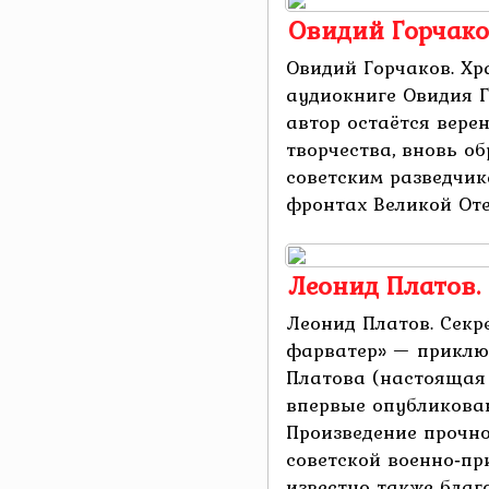
Овидий Горчако
Овидий Горчаков. Хр
аудиокниге Овидия Г
автор остаётся вере
творчества, вновь о
советским разведчик
фронтах Великой Отеч
Леонид Платов.
Леонид Платов. Сек
фарватер» — приклю
Платова (настоящая
впервые опубликован
Произведение прочно
советской военно‑пр
известно также благ