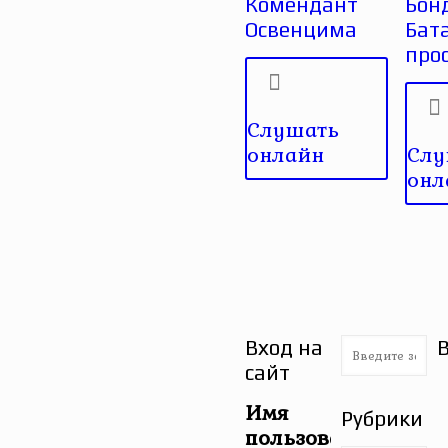
Комендант
Бон
Освенцима
Бат
прос
Слушать
онлайн
Слу
онл
Вход на
сайт
Имя
Рубрики
пользователя