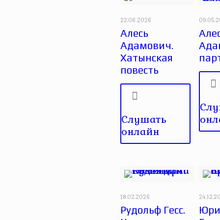
22.06.2026
09.05.
Алесь
Але
Адамович.
Ада
Хатынская
пар
повесть
Слу
Слушать
онл
онлайн
18.02.2026
24.12.2
Рудольф Гесс.
Юри