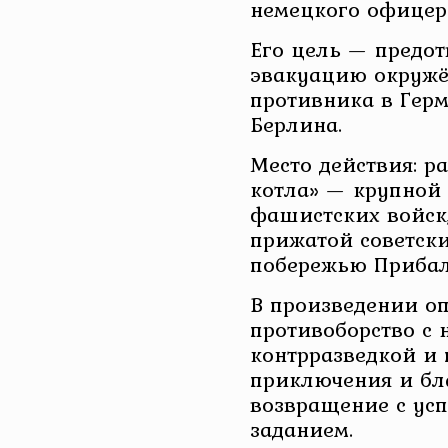
немецкого офицер
Его цель — предот
эвакуацию окружё
противника в Гер
Берлина.
Место действия: р
котла» — крупной
фашистских войск
прижатой советск
побережью Прибал
В произведении о
противоборство с 
контрразведкой и г
приключения и бл
возвращение с у
заданием.