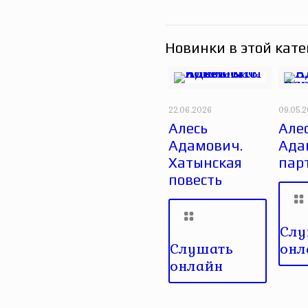
Новинки в этой кате
22.06.2026
09.05.
Алесь
Але
Адамович.
Ада
Хатынская
пар
повесть
Слу
Слушать
онл
онлайн