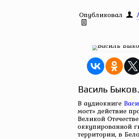
Опубликовал
Василь Быков
В аудиокниге
Васи
мост» действие пр
Великой Отечестве
оккупированной г
территории, в Бел