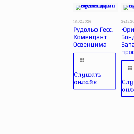
18.02.2026
24.12.2
Рудольф Гесс.
Юри
Комендант
Бон
Освенцима
Бат
прос
Слушать
онлайн
Слу
онл