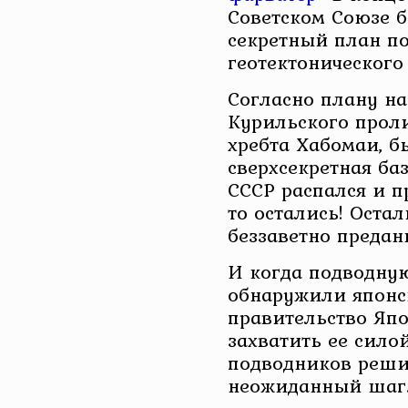
Советском Союзе 
секретный план п
геотектонического
Согласно плану н
Курильского проли
хребта Хабомаи, б
сверхсекретная ба
СССР распался и п
то остались! Оста
беззаветно предан
И когда подводну
обнаружили японс
правительство Яп
захватить ее сило
подводников реши
неожиданный шаг