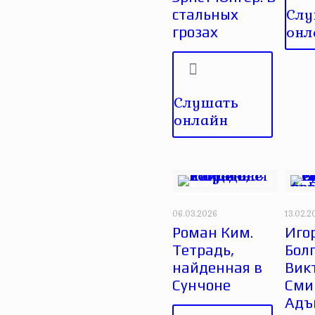
Слу
стальных
онл
грозах
Слушать
онлайн
06.03.2026
13.02.2
Роман Ким.
Иго
Тетрадь,
Бол
найденная в
Вик
Сунчоне
Сми
Адъ