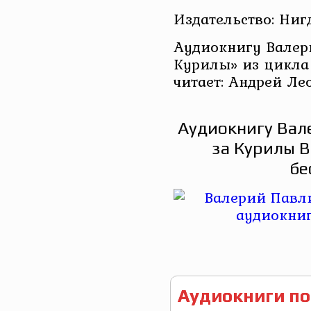
Издательство: Ниг
Аудиокнигу Валер
Курилы» из цикла
читает: Андрей Ле
Аудиокнигу Вал
за Курилы В
бе
Аудиокниги по