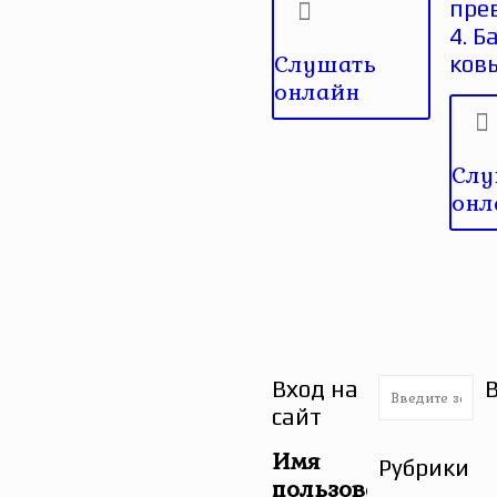
пре
4. Б
Слушать
ков
онлайн
Слу
онл
Вход на
сайт
Имя
Рубрики
пользователя