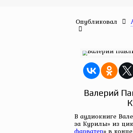
Опубликовал
Валерий Па
К
В аудиокниге Вал
за Курилы» из цик
фарватер
» в конце