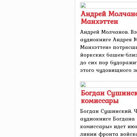
Андрей Молчано
Манхэттен
Андрей Молчанов. Вз
аудиокниге Андрея 
Манхэттен» потрясши
йоркских башен-близ
до сих пор будоражи
этого чудовищного за
Богдан Сушинск
комиссары
Богдан Сушинский. 
аудиокниге Богдана
комиссары» идет июн
линии фронта войска