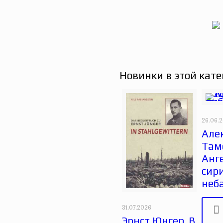
Новинки в этой кате
26.06.
Але
Там
Анг
сир
неб
31.07.2026
Эрнст Юнгер. В