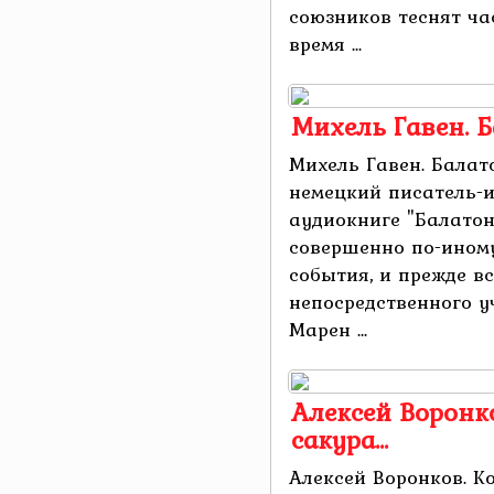
союзников теснят ча
время ...
Михель Гавен. 
Михель Гавен. Балат
немецкий писатель-и
аудиокниге "Балатон
совершенно по-иному
события, и прежде в
непосредственного у
Марен ...
Алексей Воронко
сакура…
Алексей Воронков. Ко