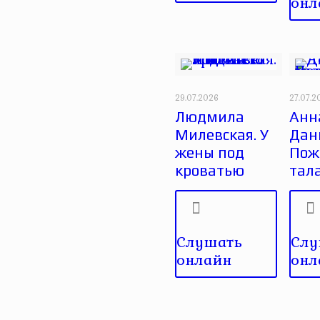
онл
29.07.2026
27.07.2
Людмила
Анн
Милевская. У
Дан
жены под
Пож
кроватью
тал
Слушать
Слу
онлайн
онл