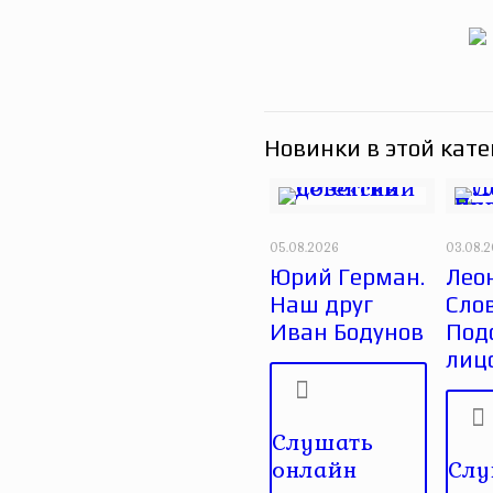
Новинки в этой кате
05.08.2026
03.08.
Юрий Герман.
Лео
Наш друг
Сло
Иван Бодунов
Под
лиц
Слушать
онлайн
Слу