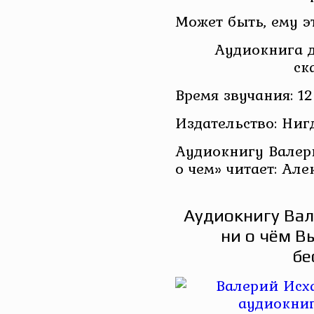
Может быть, ему э
Аудиокнига д
ск
Время звучания: 12
Издательство: Ниг
Аудиокнигу Валер
о чем» читает: Ал
Аудиокнигу Вал
ни о чём В
бе