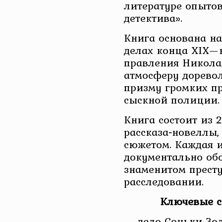
литературе опытов
детектива».
Книга основана н
делах конца XIX—н
правления Николая
атмосферу дорево
призму громких п
сыскной полиции.
Книга состоит из 
рассказа‑новеллы,
сюжетом. Каждая 
документально об
знаменитом прест
расследовании.
Ключевые 
— дело Соньки Зо