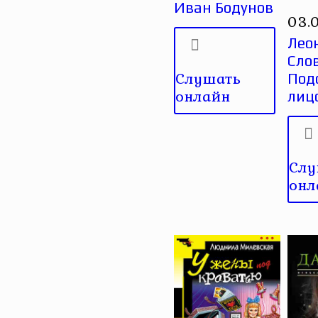
Иван Бодунов
03.
Лео
Сло
Слушать
Под
онлайн
лиц
Слу
онл