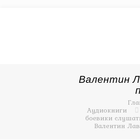
Валентин Л
Гла
Аудиокниги
боевики слушать
Валентин Лав