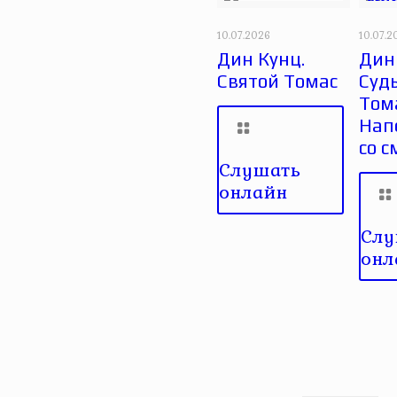
10.07.2026
10.07.2
Дин Кунц.
Дин
Святой Томас
Суд
Том
Нап
со 
Слушать
онлайн
Слу
онл