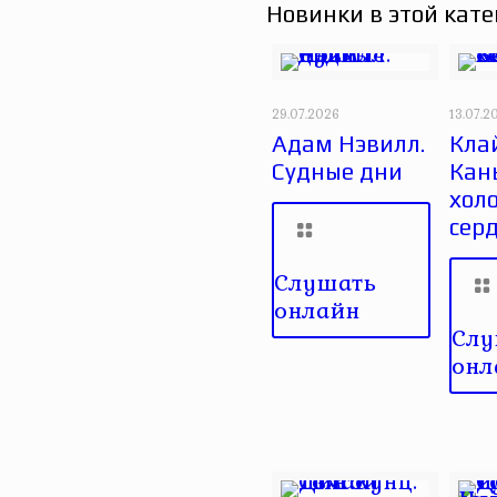
Новинки в этой кате
29.07.2026
13.07.2
Адам Нэвилл.
Кла
Судные дни
Кан
хол
сер
Слушать
онлайн
Слу
онл