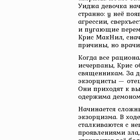
Уиджа девочка нач
странно: у неё по
агрессии, сверхъе
и пугающие перем
Крис МакНил, сна
причины, но врачи
Когда все рацион
исчерпаны, Крис о
священникам. За д
экзорцисты — отец
Они приходят к вы
одержима демоном
Начинается сложн
экзорцизма. В ход
сталкиваются с н
проявлениями зла,