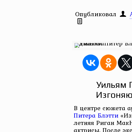
Опубликовал
Уильям 
Изгоняю
В центре сюжета 
Питера Блэтти
«Из
летняя Риган МакН
актрисы. После эк