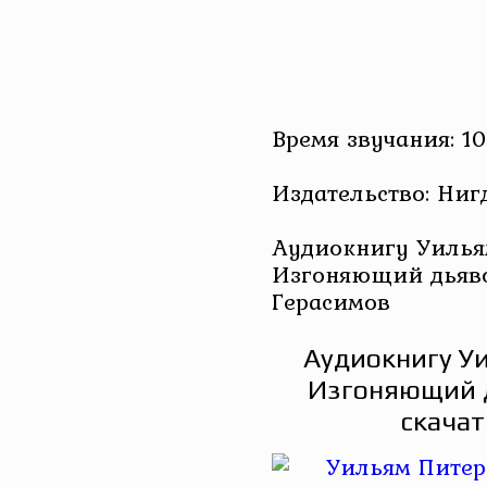
Время звучания: 10
Издательство: Ниг
Аудиокнигу Уилья
Изгоняющий дьяво
Герасимов
Аудиокнигу Уи
Изгоняющий 
скачат