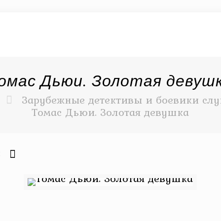
омас Дьюи. Золотая девуш
Зарубежные детективы и боевики слу
Томас Дьюи. Золотая девушка
6