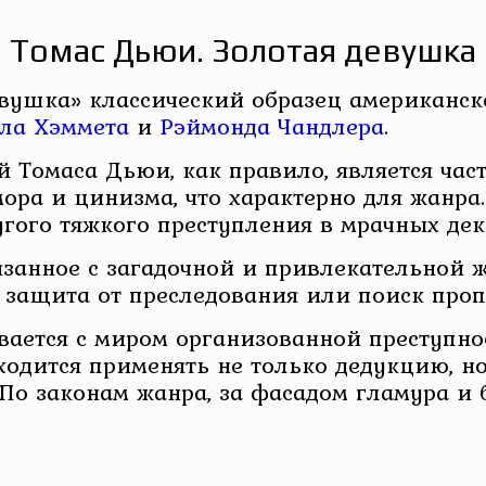
Томас Дьюи. Золотая девушка
вушка» классический образец американско
ла Хэммета
и
Рэймонда Чандлера
.
Томаса Дьюи, как правило, является част
ора и цинизма, что характерно для жанра
угого тяжкого преступления в мрачных де
вязанное с загадочной и привлекательной
, защита от преследования или поиск про
ивается с миром организованной преступ
дится применять не только дедукцию, но
 По законам жанра, за фасадом гламура и 