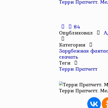
Терри Пратчетт. М
84
Опубликовал
А
Категории
Зарубежная фантас
скачать
Теги
Терри Пратчетт
Терри Пратчетт. М