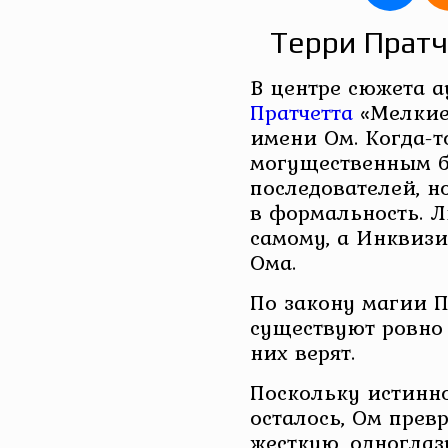
Терри Пратч
В центре сюжета 
Пратчетта
«Мелкие 
имени Ом. Когда-т
могущественным б
последователей, н
в формальность. 
самому, а Инквиз
Ома.
По закону магии П
существуют ровно 
них верят.
Поскольку истинн
осталось, Ом прев
жесткую, одногла