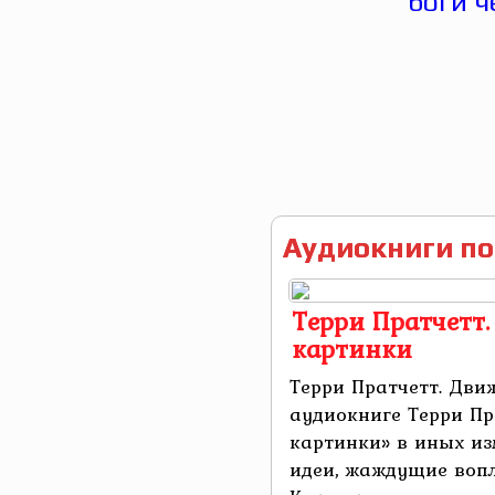
Аудиокниги по
Терри Пратчетт
картинки
Терри Пратчетт. Дви
аудиокниге Терри П
картинки» в иных и
идеи, жаждущие вопл