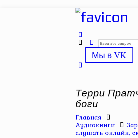
Мы в VK
Терри Прат
боги
Главная
Аудиокниги
Зар
слушать онлайн, с