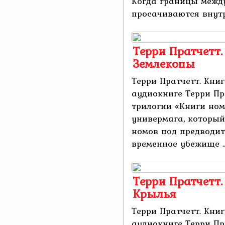
Когда границы межд
просачиваются внутрь
Терри Пратчетт.
Землекопы
Терри Пратчетт. Кни
аудиокниге Терри Пр
трилогии «Книги ном
универмага, который
номов под предводи
временное убежище ..
Терри Пратчетт.
Крылья
Терри Пратчетт. Книг
аудиокниге Терри Пр