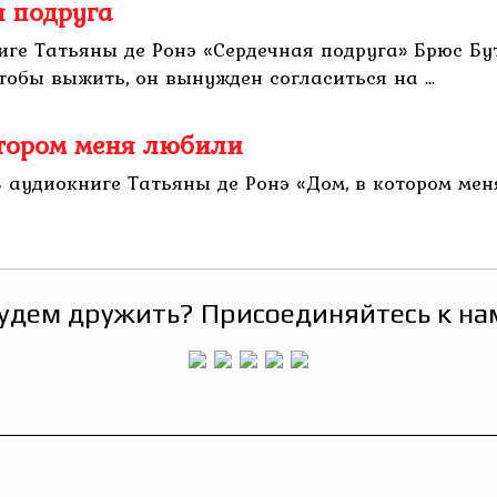
я подруга
ниге Татьяны де Ронэ «Сердечная подруга» Брюс Бу
Чтобы выжить, он вынужден согласиться на ...
отором меня любили
В аудиокниге Татьяны де Ронэ «Дом, в котором мен
удем дружить? Присоединяйтесь к на