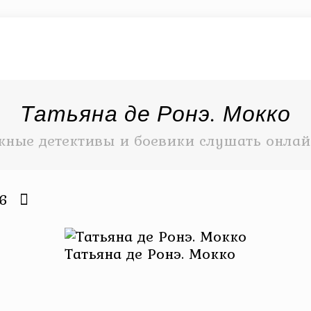
Татьяна де Ронэ. Мокко
жные детективы и боевики слушать онлайн
26
Татьяна де Ронэ. Мокко