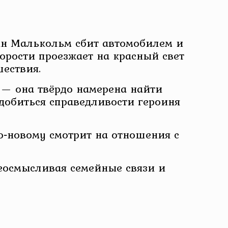
ын Малькольм сбит автомобилем и
корости проезжает на красный свет
шествия.
 — она твёрдо намерена найти
 добиться справедливости героиня
о‑новому смотрит на отношения с
реосмысливая семейные связи и