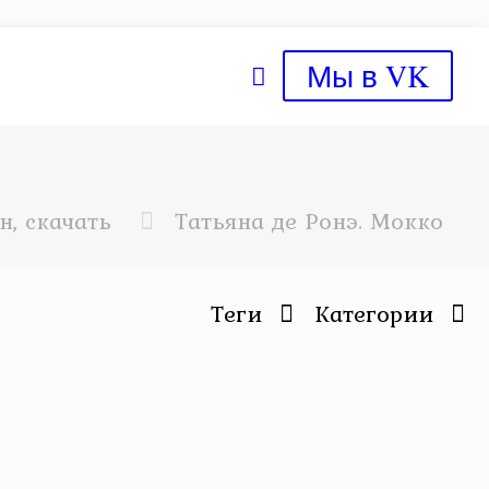
Мы в VK
, скачать
Татьяна де Ронэ. Мокко
Теги
Категории