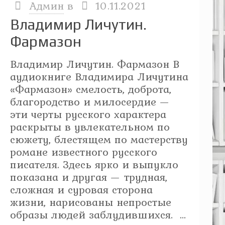
Админ
в
10.11.2021
Владимир Личутин.
Фармазон
Владимир Личутин. Фармазон В
аудиокниге Владимира Личутина
«Фармазон» cмелость, доброта,
благородство и милосердие —
эти черты русского характера
раскрыты в увлекательном по
сюжету, блестящем по мастерству
романе известного русского
писателя. Здесь ярко и выпукло
показана и другая — трудная,
сложная и суровая сторона
жизни, нарисованы непростые
образы людей заблудившихся. ...