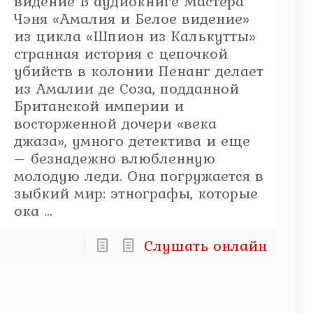
видение В аудиокниге Мастера
Чэня «Амалия и Белое видение»
из цикла «Шпион из Калькутты»
странная история с цепочкой
убийств в колонии Пенанг делает
из Амалии де Соза, подданной
Британской империи и
восторженной дочери «века
джаза», умного детектива и еще
– безнадежно влюбленную
молодую леди. Она погружается в
зыбкий мир: этнографы, которые
ока ...
Слушать онлайн