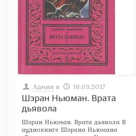
Админ
в
16.03.2017
Шэран Ньюман. Врата
дьявола
Шэран Ньюман. Врата дьявола В
аудиокниге Шэрана Ньюмана