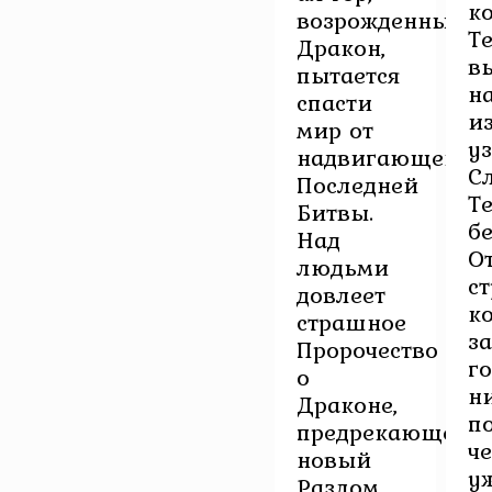
к
возрожденный
Т
Дракон,
в
пытается
н
спасти
и
мир от
у
надвигающейся
С
Последней
Т
Битвы.
б
Над
О
людьми
ст
довлеет
к
страшное
з
Пророчество
г
о
н
Драконе,
п
предрекающее
ч
новый
у
Разлом