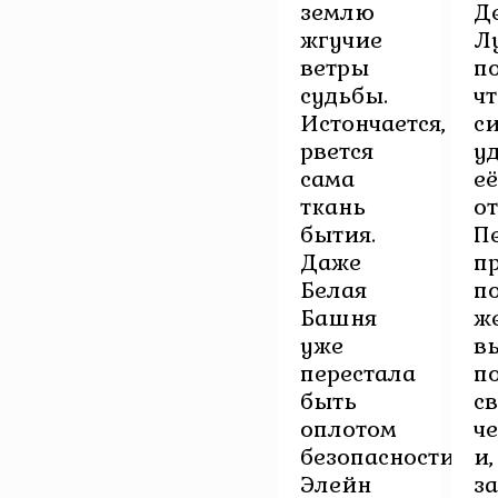
землю
Д
жгучие
Л
ветры
п
судьбы.
чт
Истончается,
с
рвется
у
сама
её
ткань
о
бытия.
П
Даже
п
Белая
п
Башня
ж
уже
в
перестала
п
быть
с
оплотом
ч
безопасности.
и,
Элейн
з