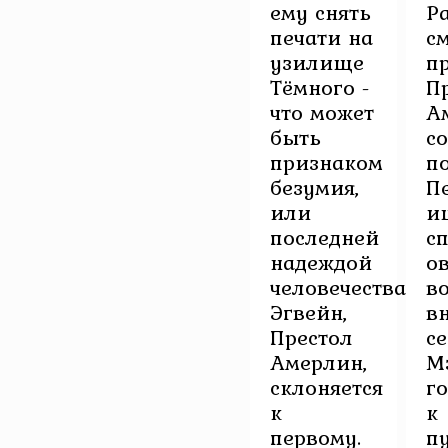
ему снять
Ра
печати на
с
узилище
п
Тёмного -
П
что может
А
быть
с
признаком
п
безумия,
П
или
и
последней
с
надеждой
о
человечества.
в
Эгвейн,
в
Престол
се
Амерлин,
М
склоняется
г
к
к
первому.
п