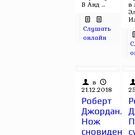
В Анд ...
в
Э
Ил
Слушать
онлайн
С
о
в
21.12.2018
2
Роберт
Р
Джордан.
Д
Нож
П
сновидений
с