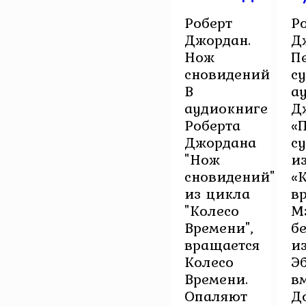
Роберт
Р
Джордан.
Д
Нож
П
сновидений
с
В
а
аудиокниге
Д
Роберта
«
Джордана
с
"Нож
и
сновидений"
«
из цикла
в
"Колесо
М
Времени",
б
вращается
и
Колесо
Э
Времени.
вм
Опаляют
Д