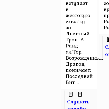
вступает
с
в
в
жестокую
п
схватку
Р
за
Ра
Львиный
Трон. А
Ранд
С
ал'Тор,
о
Возрожденный
Дракон,
понимает:
Последней
Бит ...
Слушать
онлайн