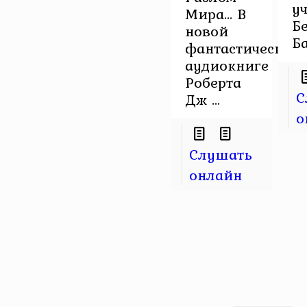
у
Мира... В
Б
новой
Ба
фантастической
аудиокниге
Роберта
С
Дж ...
о
Слушать
онлайн