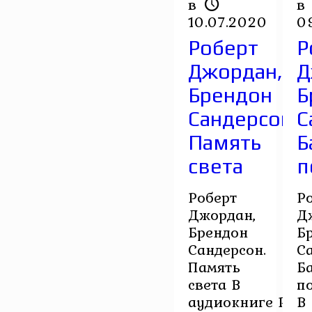
в
в
10.07.2020
0
Роберт
Р
Джордан,
Д
Брендон
Б
Сандерсон.
С
Память
Б
света
п
Роберт
Р
Джордан,
Д
Брендон
Б
Сандерсон.
С
Память
Б
света В
п
аудиокниге Робе
В