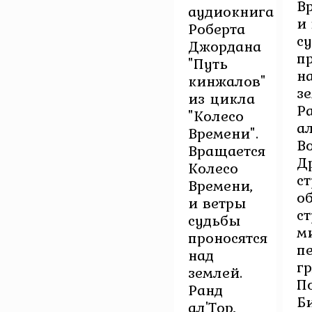
В
аудиокнига
и
Роберта
с
Джордана
п
"Путь
н
кинжалов"
з
из цикла
Р
"Колесо
ал
Времени".
В
Вращается
Д
Колесо
с
Времени,
о
и ветры
с
судьбы
м
проносятся
п
над
г
землей.
П
Ранд
Б
ал'Тор,