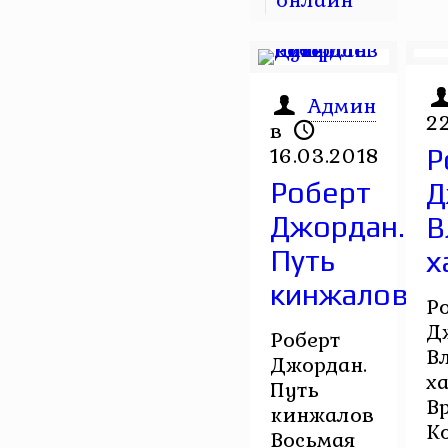
Админ
2
в
16.03.2018
Р
Роберт
Д
Джордан.
В
Путь
х
кинжалов
Р
Д
Роберт
В
Джордан.
х
Путь
В
кинжалов
К
Восьмая