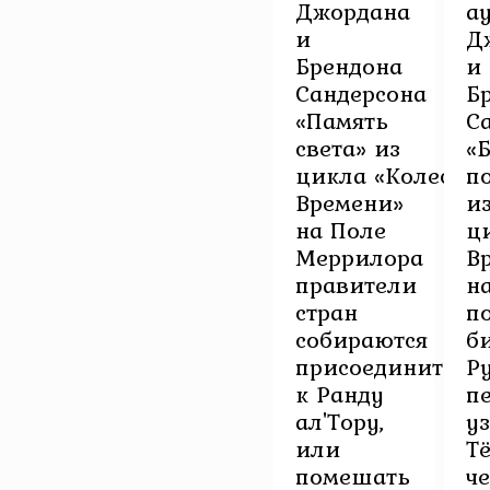
Джордана
а
и
Д
Брендона
и
Сандерсона
Б
«Память
С
света» из
«
цикла «Колесо
п
Времени»
и
на Поле
ц
Меррилора
В
правители
н
стран
п
собираются
би
присоединиться
Р
к Ранду
п
ал'Тору,
у
или
Т
помешать
ч