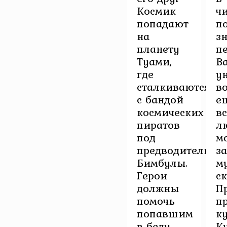
Космик
ч
попадают
п
на
з
планету
пе
Туами,
Ва
где
у
сталкиваются
в
с бандой
е
космических
в
пиратов
л
под
м
предводительст
з
Бимбулы.
м
Герои
ск
должны
П
помочь
п
попавшим
к
в беду
К