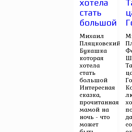
хотела
Т
стать
ц
большой
Г
Михаил
М
Пляцковский.
П
Букашка
Ф
которая
Ш
хотела
Т
стать
ц
большой
Г
Интересная
К
сказка,
л
прочитанная
хо
мамой на
п
ночь - что
д
может
с
быть
о