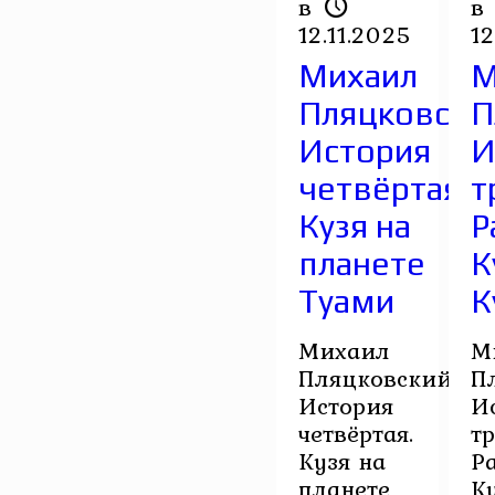
в
в
12.11.2025
12
Михаил
М
Пляцковский
П
История
И
четвёртая.
т
Кузя на
Р
планете
К
Туами
К
Михаил
М
Пляцковский.
П
История
И
четвёртая.
тр
Кузя на
Р
планете
К