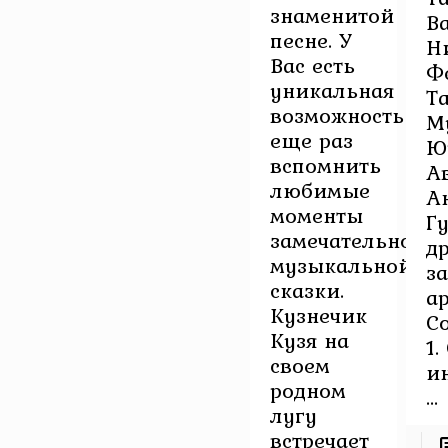
знаменитой
В
песне. У
Н
Вас есть
Ф
уникальная
Т
возможность
М
еще раз
Ю
вспомнить
А
любимые
А
моменты
Г
замечательной
д
музыкальной
з
сказки.
а
Кузнечик
С
Кузя на
1.
своем
и
родном
...
лугу
встречает