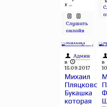
к ...
С
о
Слушать
онлайн
Админ
в
в
15.09.2017
10
Михаил
М
Пляцковский
П
Букашка
Ф
которая
Ш