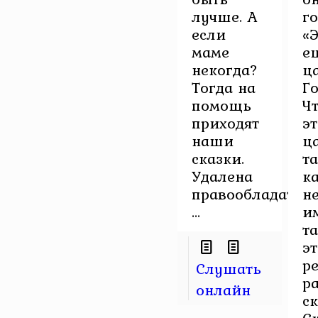
лучше. А
го
если
«
маме
е
некогда?
ц
Тогда на
Го
помощь
Ч
приходят
эт
наши
ц
сказки.
т
Удалена
к
правообладател
н
...
и
т
э
ре
Слушать
р
онлайн
с