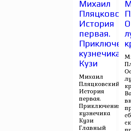
Михаил
М
Пляцковский
П
История
О
первая.
л
Приключени
к
кузнечика
М
Кузи
П
О
Михаил
л
Пляцковский.
к
История
В
первая.
в
Приключения
п
кузнечика
с
Кузи
с
Главный
п