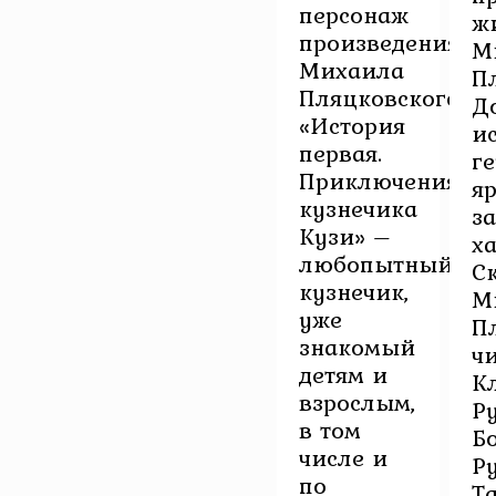
персонаж
ж
произведения
М
Михаила
П
Пляцковского
Д
«История
и
первая.
ге
Приключения
я
кузнечика
з
Кузи» –
х
любопытный
С
кузнечик,
М
уже
П
знакомый
ч
детям и
К
взрослым,
Р
в том
Б
числе и
Ру
по
Т