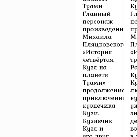
Туами
К
Главный
Г
персонаж
п
произведения
п
Михаила
М
Пляцковского
П
«История
«
четвёртая.
тр
Кузя на
Р
планете
К
Туами»
К
продолжение
л
приключений
к
кузнечика
у
Кузи.
з
Кузнечик
д
Кузя и
в
его друг
в