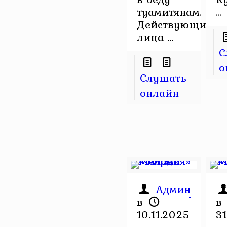
туамитянам.
...
Действующие
лица ...
С
о
Слушать
онлайн
Админ
в
в
10.11.2025
31