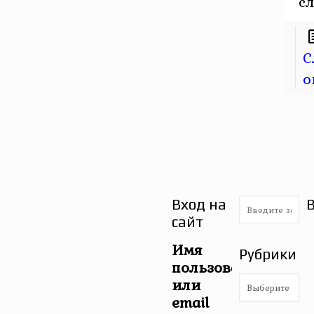
сл
С
о
Вход на
сайт
Имя
Рубрики
пользователя
Рубрики
или
email