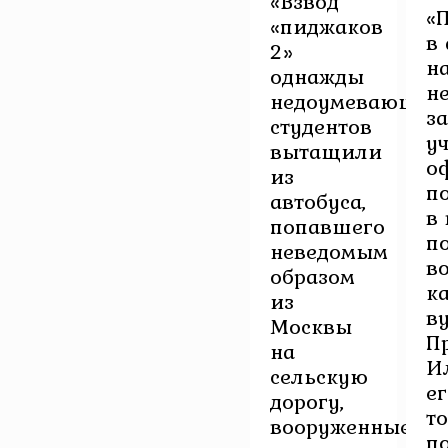
«Взвод
«
«пиджаков
в
2»
н
однажды
н
недоумевающих
з
студентов
у
вытащили
о
из
п
автобуса,
в
попавшего
п
неведомым
в
образом
к
из
ву
Москвы
П
на
И
сельскую
е
дорогу,
т
вооруженные
п