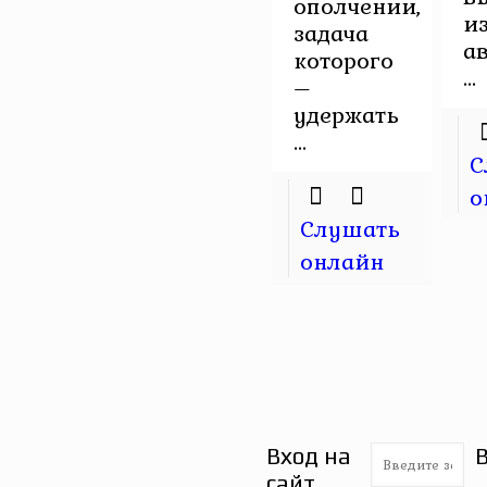
ополчении,
и
задача
а
которого
...
–
удержать
...
С
о
Слушать
онлайн
Вход на
сайт