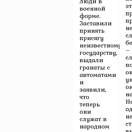
люди в
э
военной
п
форме.
п
Заставили
н
принять
с
присягу
б
неизвестному
–
государству,
с
выдали
п
гранаты с
о
автоматами
у
и
о
заявили,
н
что
Н
теперь
о
они
н
служат в
с
народном
в