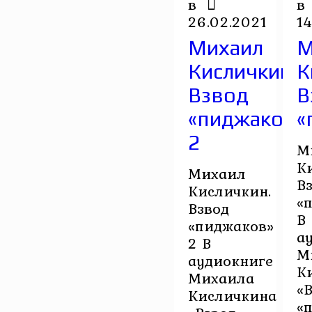
в
в
26.02.2021
14
Михаил
М
Кисличкин.
К
Взвод
В
«пиджаков»
«
2
М
К
Михаил
В
Кисличкин.
«
Взвод
В
«пиджаков»
а
2 В
М
аудиокниге
К
Михаила
«
Кисличкина
«