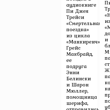
П
аудиокниге
Т
Пи Джея
«
Трейси
и
«Смертельная
«
поездка»
д
из цикла
и
«Манкиренч»
б
Грейс
М
Макбрайд,
п
ее
ст
подруга
Ж
Энни
п
Белински
к
и Шарон
к
Мюллер,
п
помощница
п
шерифа,
у
отправились