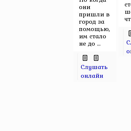
с
они
ш
пришли в
чт 
город за
помощью,
им стало
С
не до ...
о
Слушать
онлайн