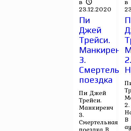
в
в
23.12.2020
2
Пи
П
Джей
Д
Трейси.
Т
Манкиренч
М
3.
2
Смертельна
Н
поездка
П
Т
Пи Джей
М
Трейси.
2.
Манкиренч
Н
3.
В
Смертельная
а
поездка В