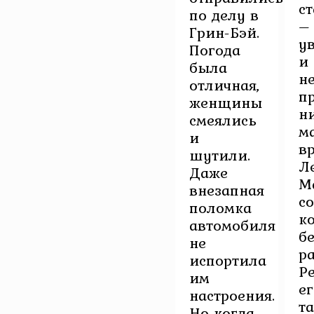
с
по делу в
–
Грин-Бэй.
у
Погода
и
была
н
отличная,
п
женщины
н
смеялись
м
и
в
шутили.
Л
Даже
М
внезапная
с
поломка
к
автомобиля
бе
не
р
испортила
Р
им
ег
настроения.
т
Но когда