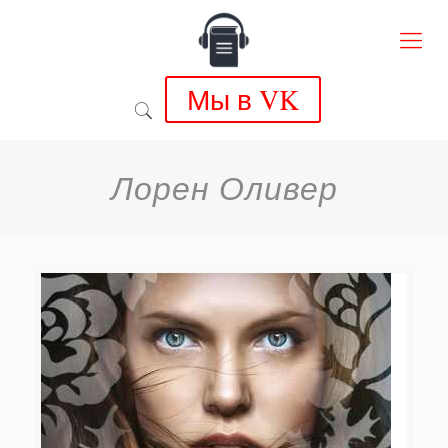
Мы в VK
Лорен Оливер