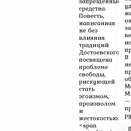
запрещенные
у
средства.
ж
Повесть,
о
написанная
з
не без
в
влияния
и
традиций
п
Достоевского,
В
посвящена
н
проблеме
п
свободы,
о
рискующей
М
стать
М
эгоизмом,
—
произволом
п
и
ру
жестокостью.
<span