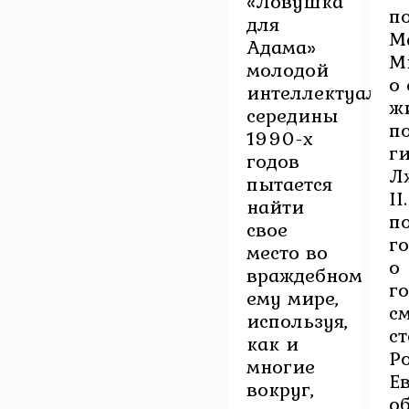
«Ловушка
п
для
М
Адама»
М
молодой
о 
интеллектуал
ж
середины
п
1990-х
г
годов
Л
пытается
II
найти
п
свое
г
место во
о
враждебном
г
ему мире,
см
используя,
с
как и
Р
многие
Е
вокруг,
о