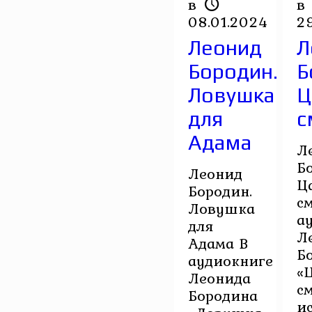
в
в
08.01.2024
2
Леонид
Л
Бородин.
Б
Ловушка
Ц
для
с
Адама
Л
Б
Леонид
Ц
Бородин.
с
Ловушка
а
для
Л
Адама В
Б
аудиокниге
«
Леонида
с
Бородина
и