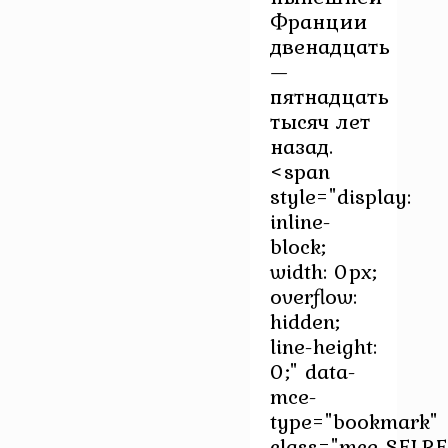
Франции
двенадцать
—
пятнадцать
тысяч лет
назад.
<span
style="display:
inline-
block;
width: 0px;
overflow:
hidden;
line-height:
0;" data-
mce-
type="bookmark"
class="mce_SELRE