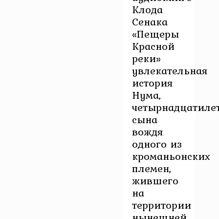
Клода
Сенака
«Пещеры
Красной
реки»
увлекательная
история
Нума,
четырнадцатиле
сына
вождя
одного из
кроманьонских
племен,
жившего
на
территории
нынешней