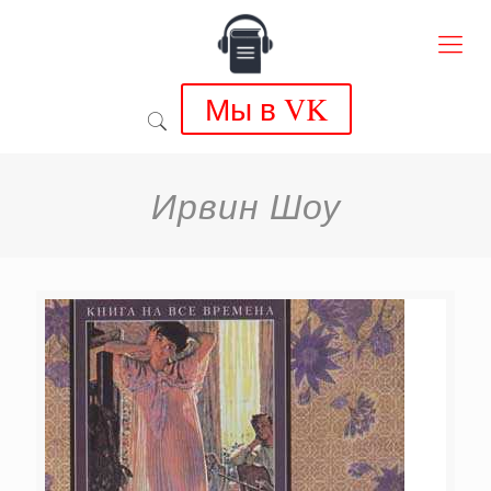
Мы в VK
Ирвин Шоу