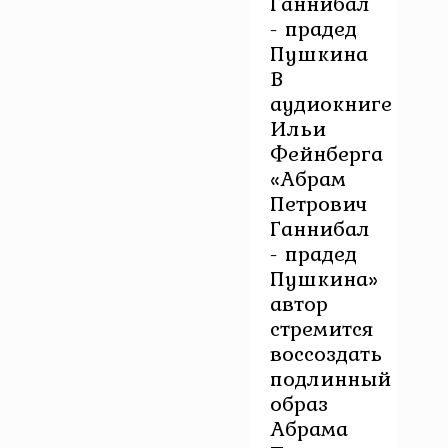
Ганнибал
- прадед
Пушкина
В
аудиокниге
Ильи
Фейнберга
«Абрам
Петрович
Ганнибал
- прадед
Пушкина»
автор
стремится
воссоздать
подлинный
образ
Абрама