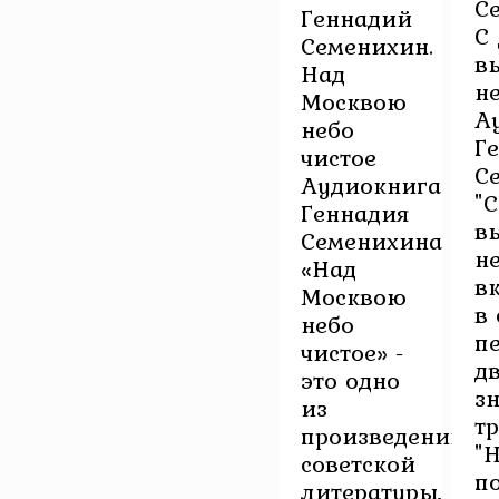
С
Геннадий
С
Семенихин.
в
Над
н
Москвою
А
небо
Г
чистое
С
Аудиокнига
"
Геннадия
в
Семенихина
не
«Над
в
Москвою
в 
небо
п
чистое» -
д
это одно
з
из
т
произведений
"Н
советской
п
литературы,