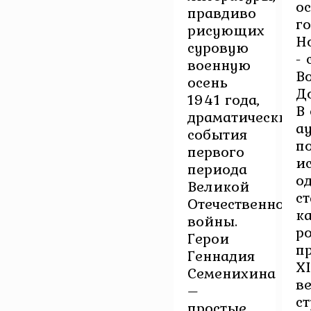
о
правдиво
г
рисующих
Н
суровую
-
военную
В
осень
Д
1941 года,
В
драматические
а
события
п
первого
и
периода
о
Великой
с
Отечественной
к
войны.
р
Герои
п
Геннадия
XI
Семенихина
в
–
с
простые