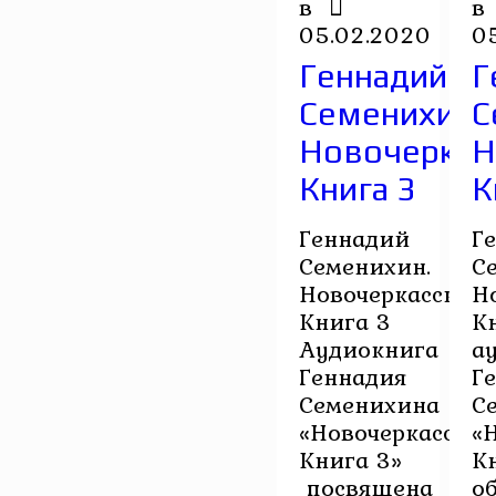
в
в
05.02.2020
0
Геннадий
Г
Семенихин.
С
Новочеркасс
Н
Книга 3
К
Геннадий
Г
Семенихин.
С
Новочеркасск.
Н
Книга 3
К
Аудиокнига
а
Геннадия
Г
Семенихина
С
«Новочеркасск.
«
Книга 3»
К
посвящена
о