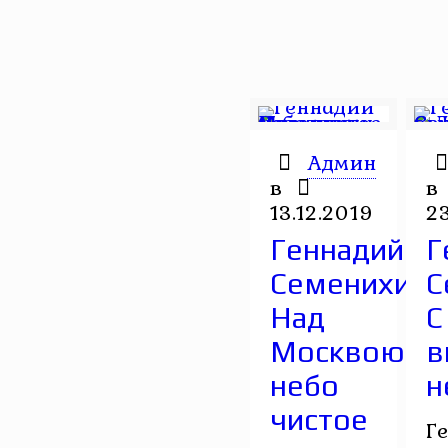
Админ
в
в
13.12.2019
23
Геннадий
Г
Семенихин.
С
Над
С
Москвою
в
небо
н
чистое
Г