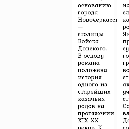
основанию
н
города
с
Новочеркасска
к
—
р
столицы
Я
Войска
п
Донского.
с
В основу
г
романа
г
положена
в
история
с
одного из
а
старейших
у
казачьих
с
родов на
С
протяжении
в
XIX-XX
Д
веков. К
с