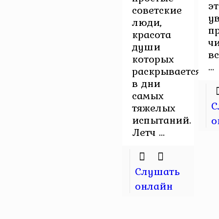
э
советские
у
люди,
п
красота
ч
души
в
которых
...
раскрывается
в дни
самых
С
тяжелых
испытаний.
о
Летч ...
Слушать
онлайн