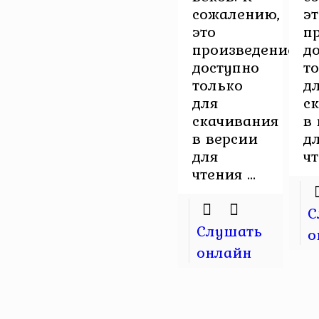
сожалению,
э
это
п
произведение
д
доступно
т
только
д
для
с
скачивания
в
в версии
д
для
чт
чтения ...
С
Слушать
о
онлайн