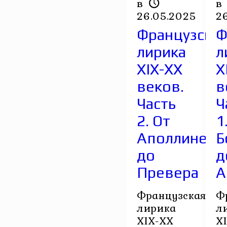
в
в
26.05.2025
2
Французска
Ф
лирика
л
XIX-XX
X
веков.
в
Часть
Ч
2. От
1
Аполлинера
Б
до
д
Превера
А
Французская
Ф
лирика
л
XIX-XX
X