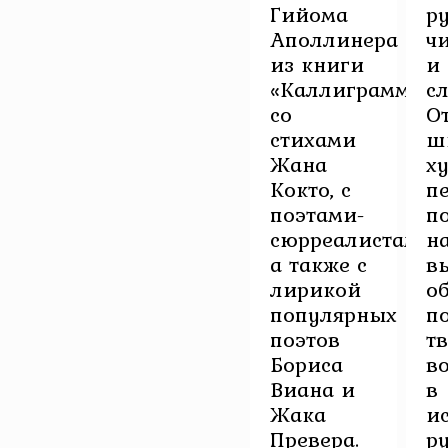
Гийома
р
Аполлинера
ч
из книги
и
«Каллиграммы»,
с
со
О
стихами
ш
Жана
х
Кокто, с
п
поэтами-
п
сюрреалистами,
н
а также с
в
лирикой
о
популярных
п
поэтов
тв
Бориса
в
Виана и
в
Жака
и
Превера.
р