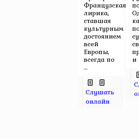
Французская
п
лирика,
О
ставшая
к
культурным
п
достоянием
с
всей
с
Европы,
п
всегда по
и 
...
С
Слушать
о
онлайн