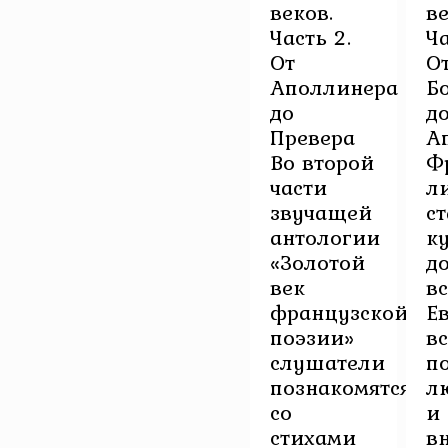
веков.
ве
Часть 2.
Ча
От
О
Аполлинера
Б
до
д
Превера
А
Во второй
Ф
части
л
звучащей
с
антологии
к
«Золотой
д
век
в
французской
Е
поэзии»
в
слушатели
п
познакомятся
л
со
и
стихами
в