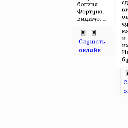
с
богиня
ви
Фортуна,
он
видимо, ...
ч
м
и 
Слушать
и
онлайн
И
бу
С
о