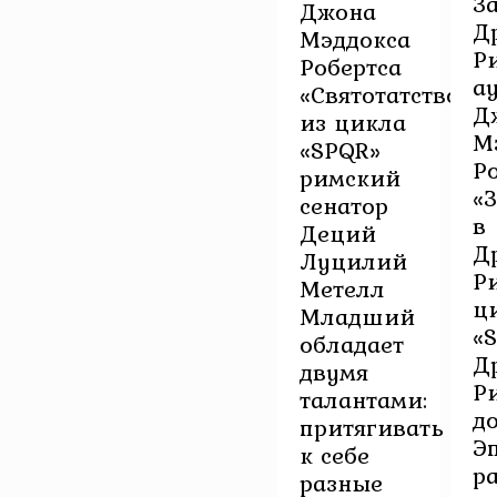
З
Джона
Д
Мэддокса
Р
Робертса
а
«Святотатство»
Д
из цикла
М
«SPQR»
Р
римский
«
сенатор
в
Деций
Д
Луцилий
Р
Метелл
ц
Младший
«
обладает
Д
двумя
Ри
талантами:
до
притягивать
Э
к себе
р
разные