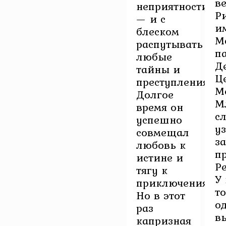
в
неприятности
Р
— и с
и
блеском
М
распутывать
п
любые
Д
тайны и
Ц
преступления.
М
Долгое
М
время он
с
успешно
у
совмещал
за
любовь к
п
истине и
Р
тягу к
У
приключениям.
т
Но в этот
о
раз
в
капризная