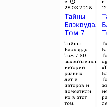
в
в
28.03.2025
1
Тайны
Т
Блэквуда.
Б
Том 7
Т
Тайны
Т
Блэквуда.
Б
Том 7 30
Т
захватывающих
а
историй
«
разных
Б
лет и
Т
авторов и
з
поместили
и
их в этот
р
том.
л