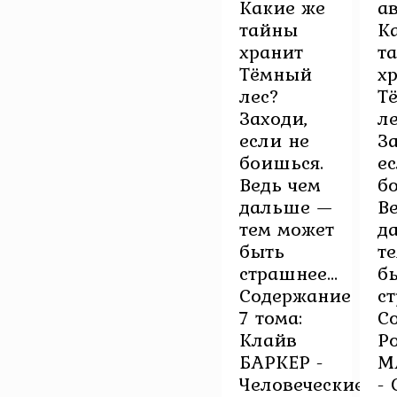
Какие же
ав
тайны
К
хранит
т
Тёмный
х
лес?
Т
Заходи,
л
если не
З
боишься.
е
Ведь чем
б
дальше —
В
тем может
д
быть
т
страшнее…
б
Содержание
ст
7 тома:
С
Клайв
Р
БАРКЕР -
М
Человеческие
-