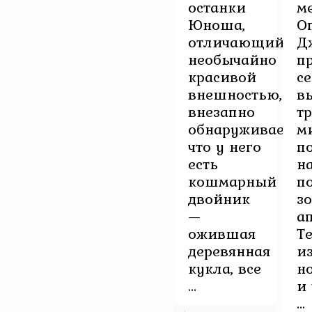
останки
м
Юноша,
О
отличающийся
Д
необычайно
п
красивой
с
внешностью,
в
внезапно
тр
обнаруживает,
м
что у него
п
есть
н
кошмарный
п
двойник
з
—
а
ожившая
Т
деревянная
и
кукла, все
н
...
и
...