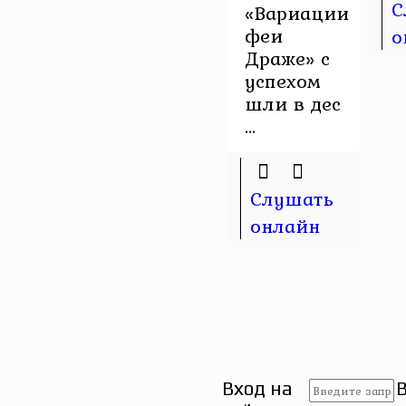
С
«Вариации
феи
о
Драже» с
успехом
шли в дес
...
Слушать
онлайн
Вход на