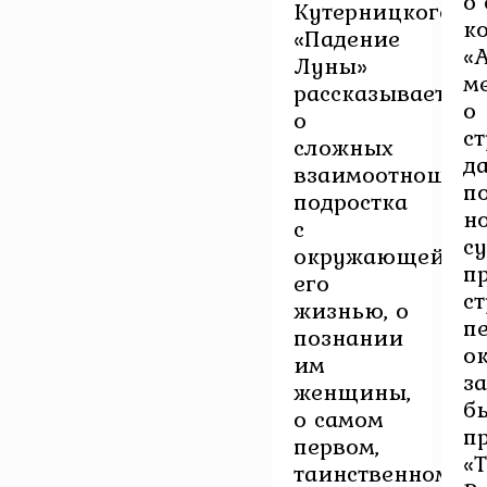
о
Кутерницкого
к
«Падение
«
Луны»
м
рассказывается
о
о
ст
сложных
д
взаимоотношени
п
подростка
н
с
с
окружающей
п
его
с
жизнью, о
п
познании
о
им
за
женщины,
б
о самом
п
первом,
«Т
таинственном