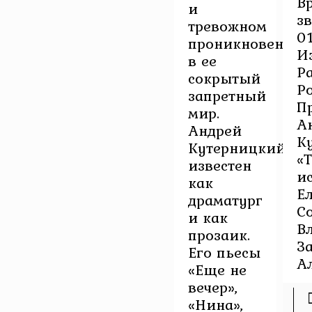
В
и
з
тревожном
0
проникновении
И
в ее
Р
сокрытый
Р
запретный
П
мир.
А
Андрей
К
Кутерницкий
«
известен
и
как
Е
драматург
С
и как
В
прозаик.
З
Его пьесы
Ал
«Еще не
вечер»,
«Нина»,