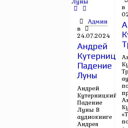
в
0
Админ
А
в
К
24.07.2024
Т
Андрей
Кутерницкий
А
К
Падение
Т
Луны
а
п
Андрей
п
Кутерницкий.
А
Падение
К
Луны В
«
аудиокниге
п
Андрея