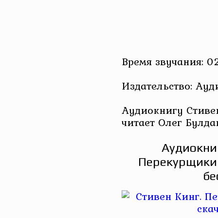
Время звучания: 0
Издательство: Ау
Аудиокнигу Стиве
читает Олег Булда
Аудиокниг
Перекурщики 
бе