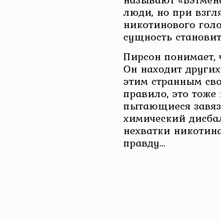
люди, но при взгл
никотинового гол
сущность становит
Пирсон понимает, ч
Он находит други
этим странным сво
правило, это тоже
пытающиеся завяза
химический дисбал
нехватки никотина
правду…