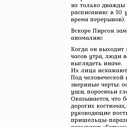
их только дважды 
расписанию: в 10 у
время перерывов).
Вскоре Пирсон за
аномалию:
Когда он выходит 
часов утра, люди 
выглядеть иначе.
Их лица искажаютс
Под человеческой
звериные черты: о
уши, поросячьи гл
Оказывается, что 
дорогих костюмах
руководящие посты
пришельцы-парази
называют «Бэтмен