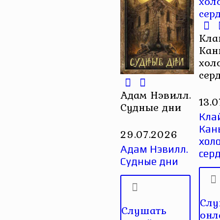
Кла
Кан
хол
сер
Адам Нэвилл.
13.
Судные дни
Кла
Кан
29.07.2026
хол
Адам Нэвилл.
сер
Судные дни
Слу
Слушать
онл