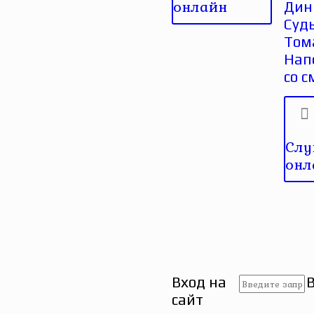
онлайн
Дин
Суд
Том
Нап
со 
Слу
онл
Вход на
сайт