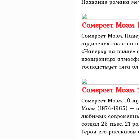
Название романа мета
Сомерсет Моэм.
Сомерсет Моэм. Наве
аудиоспектакле по п
«Наверху на вилле» 
изощренную атмосфер
господствует тяга б
Сомерсет Моэм.
Сомерсет Моэм. 10 л
Моэм (1874-1965) — 
любимых современны
создал 25 пьес, 21 р
Герои его рассказов у