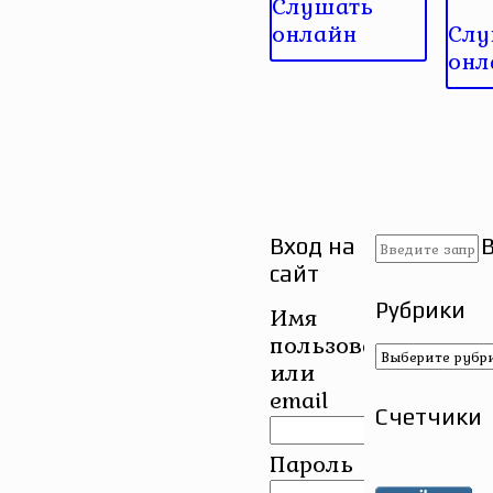
Слушать
онлайн
Слу
онл
Вход на
сайт
Рубрики
Имя
пользователя
Рубрики
или
email
Счетчики
Пароль