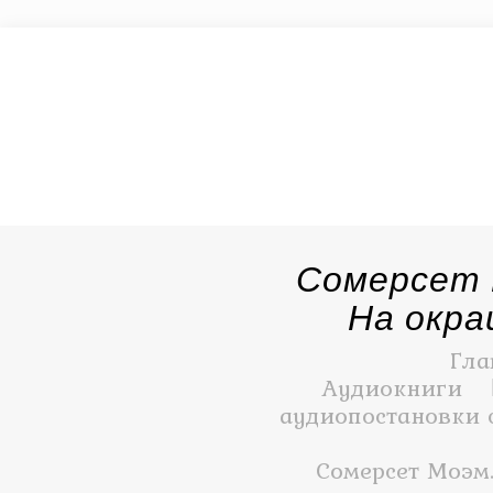
Сомерсет 
На окра
Гла
Аудиокниги
аудиопостановки 
Сомерсет Моэм.