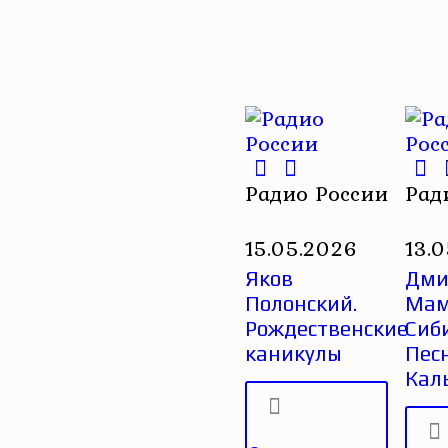
Радио России
Рад
15.05.2026
13.
Яков
Дми
Полонский.
Мам
Рождественские
Сиб
каникулы
Пес
Кал