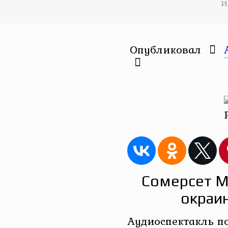
и
Опубликовал
Сомерсет М
окраи
Аудиоспектакль п