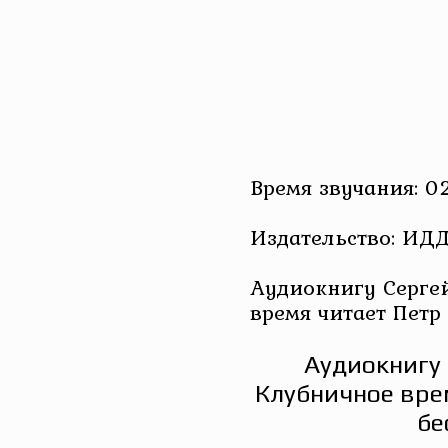
Время звучания: 02
Издательство: ИД
Аудиокнигу Серге
время читает Пет
Аудиокнигу 
Клубничное вре
бе