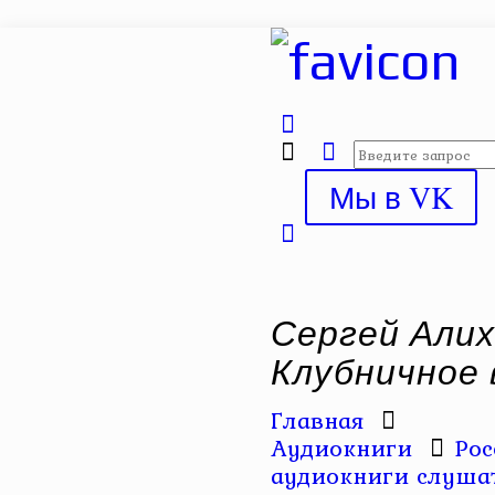
Мы в VK
Сергей Алих
Клубничное 
Главная
Аудиокниги
Рос
аудиокниги слушат