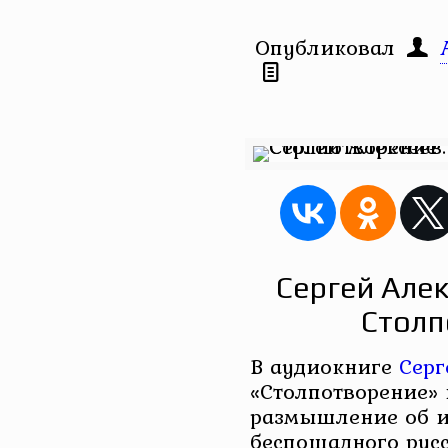
Опубликовал
Сергей Алек
Столп
В аудиокниге
Серг
«Столпотворение» 
размышление об и
беспощадного русс