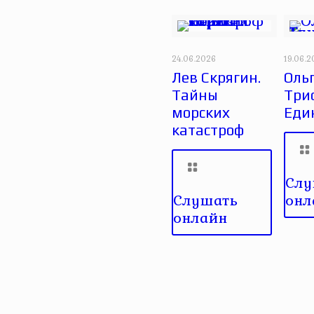
24.06.2026
19.06.
Лев Скрягин.
Оль
Тайны
Три
морских
Еди
катастроф
Слу
Слушать
онл
онлайн