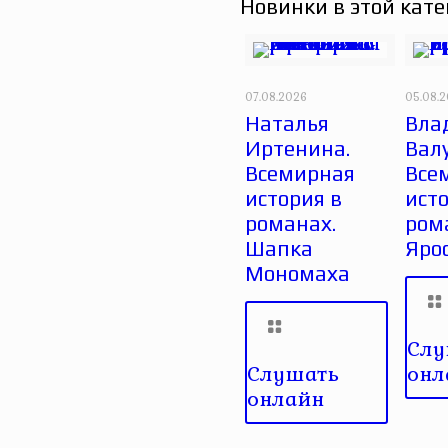
Новинки в этой кате
07.08.2026
05.08.
Наталья
Вла
Иртенина.
Вал
Всемирная
Все
история в
исто
романах.
ром
Шапка
Яро
Мономаха
Слу
Слушать
онл
онлайн