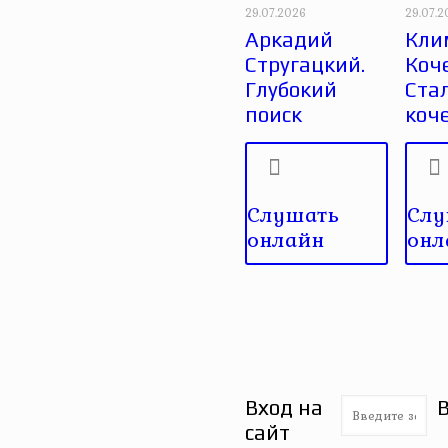
29.07.2026
29.07.
Аркадий
Кли
Стругацкий.
Коче
Глубокий
Ста
поиск
коч
Слушать
Слу
онлайн
онл
Вход на
сайт