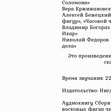
Соломона»
Вера Кржижановск
Алексей Бежецкий
фигур», «Часовой ч
Владимир Богораз
Икар»
Николай Федоров
дела»
Это произведени
ск
Время звучания: 22
Издательство: Ниг
Аудиокнигу Сборн
восковых фигур чи