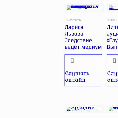
07.08.2026
03.08.
Лариса
Лит
Львова.
ауд
Следствие
«Глу
ведёт медиум
Вып
Слушать
Слу
онлайн
онл