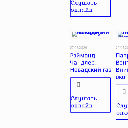
Слушать
онлайн
27.07.2026
24.07.
Рэймонд
Пат
Чандлер.
Вен
Невадский газ
Вни
око
Слушать
онлайн
Слу
онл