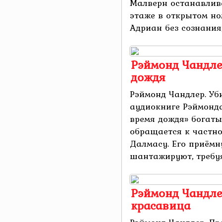
Малверн останавлива
этаже в открытом но
Адриан без сознания, с
Рэймонд Чандле
дождя
Рэймонд Чандлер. Уб
аудиокниге Рэймонда
время дождя» богат
обращается к частн
Далмасу. Его приёмн
шантажируют, требуя
Рэймонд Чандле
красавица