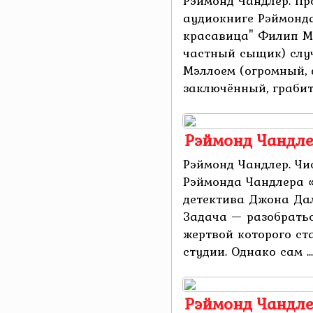
Рэймонд Чандлер. Пр
аудиокниге Рэймонд
красавица" Филип Ма
частный сыщик) слу
Мэллоем (огромный,
заключённый, грабите
Рэймонд Чандле
Рэймонд Чандлер. Чи
Рэймонда Чандлера «
детектива Джона Да
Задача — разобрать
жертвой которого ст
студии. Однако сам ...
Рэймонд Чандлер