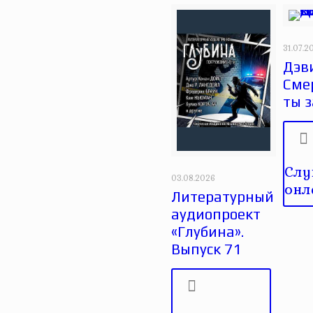
31.07.2
Дэви
Сме
ты 
Слу
03.08.2026
онл
Литературный
аудиопроект
«Глубина».
Выпуск 71