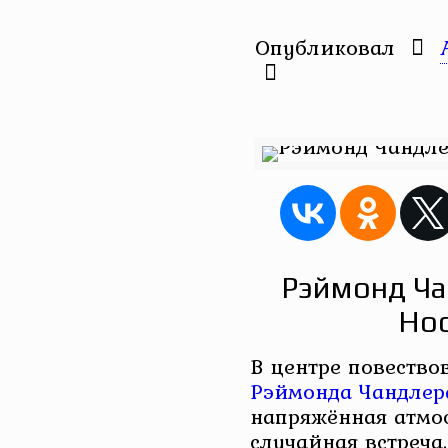
Опубликовал
Рэймонд Ча
Ноо
В центре повество
Рэймонда Чандлер
напряжённая атмос
случайная встреча.