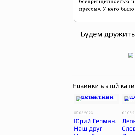
беспринципностью и
прессы». У него было .
Будем дружить
Новинки в этой кате
05.08.2026
03.08.
Юрий Герман.
Лео
Наш друг
Сло