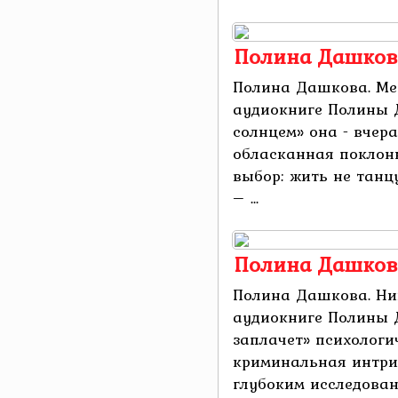
Полина Дашкова
Полина Дашкова. Ме
аудиокниге Полины 
солнцем» она - вчер
обласканная поклонн
выбор: жить не танц
– ...
Полина Дашкова
Полина Дашкова. Ник
аудиокниге Полины 
заплачет» психологи
криминальная интриг
глубоким исследован