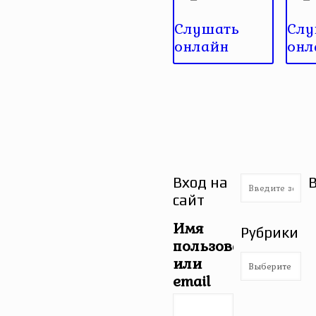
Слушать
Слу
онлайн
онл
Вход на
сайт
Имя
Рубрики
пользователя
Рубрики
или
email