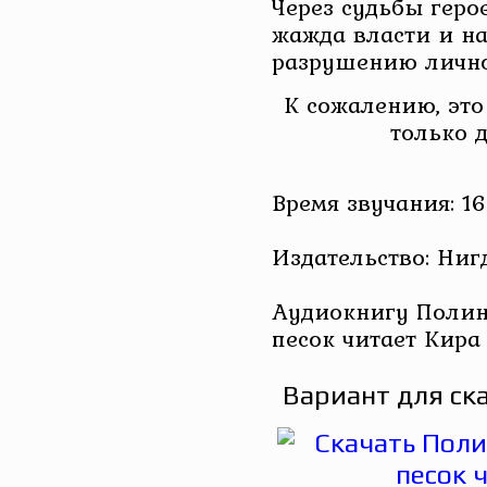
Через судьбы геро
жажда власти и н
разрушению лично
К сожалению, это
только 
Время звучания: 16
Издательство: Ниг
Аудиокнигу Полин
песок читает Кира
Вариант для ск