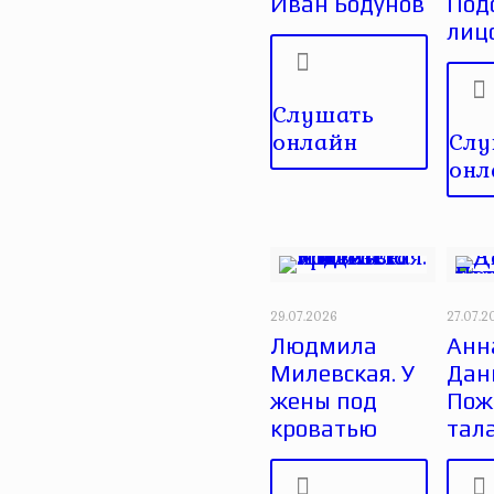
Иван Бодунов
Под
лиц
Слушать
онлайн
Слу
онл
29.07.2026
27.07.2
Людмила
Анн
Милевская. У
Дан
жены под
Пож
кроватью
тал