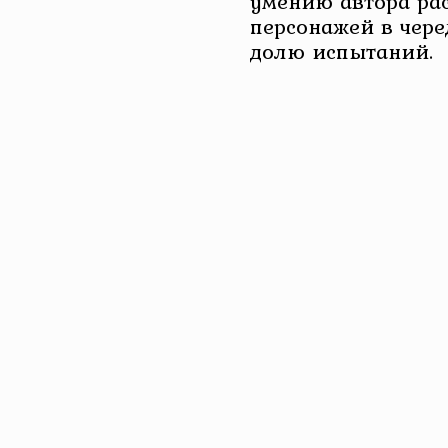
умению автора ра
персонажей в чер
долю испытаний.