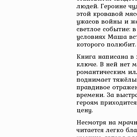
людей. Героине чу
этой кровавой мяс
ужасов войны и же
светлое событие: 
условиях Маша вст
которого полюбит.
Книга написана в 
ключе. В ней нет 
романтическим ил
поднимает тяжёлы
правдивое отражен
времени. За выстр
героям приходитс
цену.
Несмотря на мрач
читается легко бл