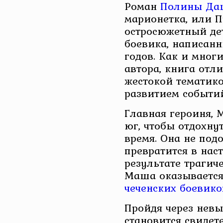
Роман
Полины Да
марионетка, или 
остросюжетный де
боевика, написан
годов. Как и мног
автора, книга отли
жестокой тематик
развитием событий
Главная героиня, 
юг, чтобы отдохну
время. Она не подо
превратится в нас
результате трагич
Маша оказывается
чеченских боевико
Пройдя через нев
становится свидет