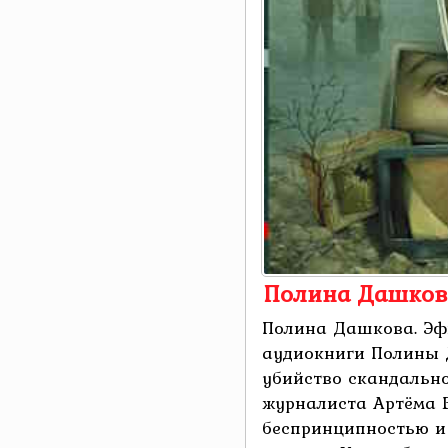
Полина Дашков
Полина Дашкова. Эф
аудиокниги Полины 
убийство скандально
журналиста Артёма Б
беспринципностью и