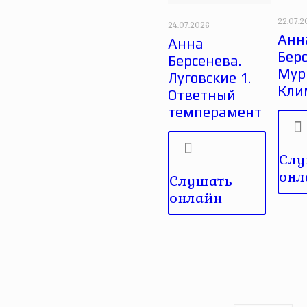
22.07.
24.07.2026
Анн
Анна
Берс
Берсенева.
Мур
Луговские 1.
Кли
Ответный
темперамент
Слу
онл
Слушать
онлайн