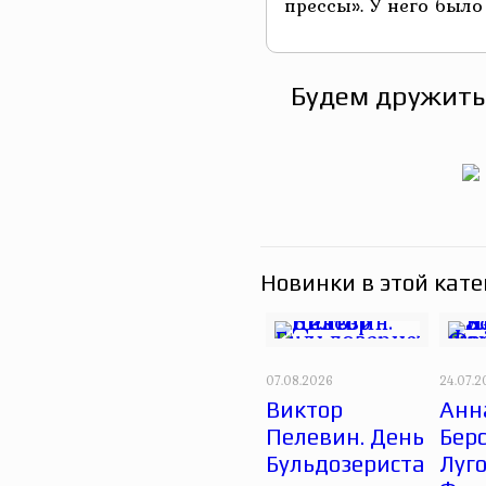
прессы». У него было .
Будем дружить
Новинки в этой кате
07.08.2026
24.07.
Виктор
Анн
Пелевин. День
Берс
Бульдозериста
Луго