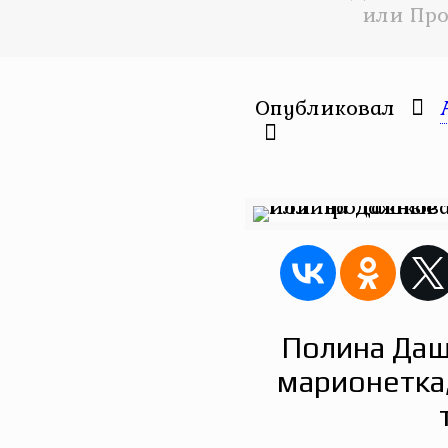
или Пр
Опубликовал
Полина Даш
марионетка