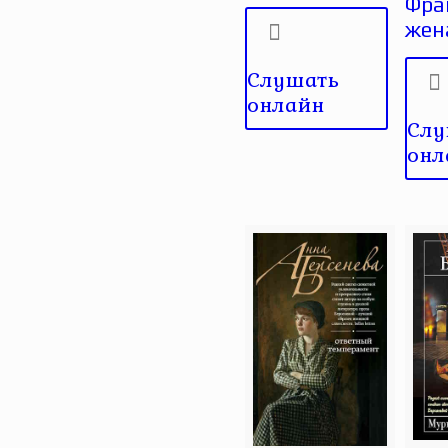
Фра
жен
Слушать
онлайн
Слу
онл