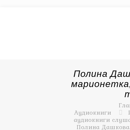
Полина Даш
марионетка
Гла
Аудиокниги
аудиокниги слуша
Полина Дашкова.