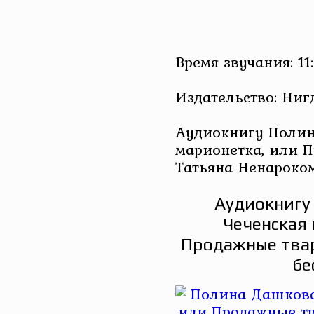
Время звучания: 11
Издательство: Ниг
Аудиокнигу Полин
марионетка, или 
Татьяна Ненароко
Аудиокнигу
Чеченская 
Продажные твар
бе