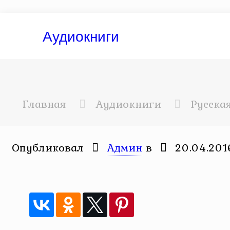
Аудиокниги
Главная
Аудиокниги
Русска
Опубликовал
Админ
в
20.04.201