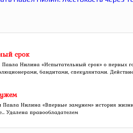
ный срок
 Павла Нилина «Испытательный срок» о первых го
олюционерами, бандитами, спекулянтами. Действие
мужем
и Павла Нилина «Впервые замужем» история жизни 
ье… Удалена правообладателем