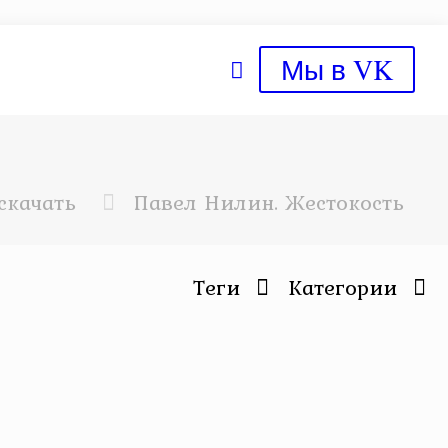
Мы в VK
скачать
Павел Нилин. Жестокость
Теги
Категории