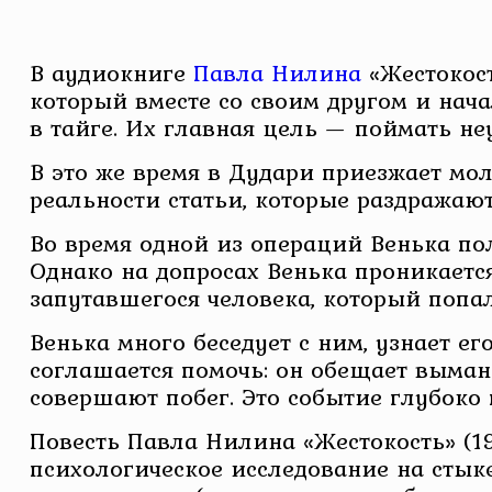
В аудиокниге
Павла Нилина
«Жестокост
который вместе со своим другом и на
в тайге. Их главная цель — поймать не
В это же время в Дудари приезжает мол
реальности статьи, которые раздражаю
Во время одной из операций Венька пол
Однако на допросах Венька проникается
запутавшегося человека, который попал
Венька много беседует с ним, узнает е
соглашается помочь: он обещает выман
совершают побег. Это событие глубоко 
Повесть Павла Нилина «Жестокость» (1
психологическое исследование на стык