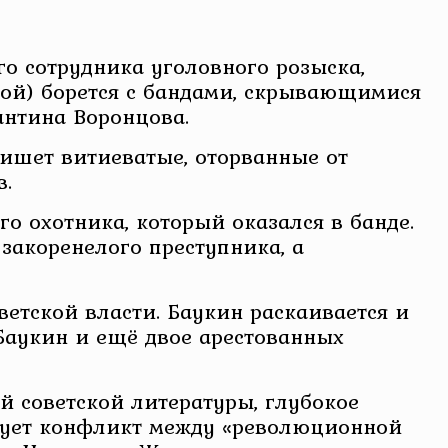
го сотрудника уголовного розыска,
ой) борется с бандами, скрывающимися
антина Воронцова.
пишет витиеватые, оторванные от
в.
о охотника, который оказался в банде.
закоренелого преступника, а
ветской власти. Баукин раскаивается и
Баукин и ещё двое арестованных
й советской литературы, глубокое
едует конфликт между «революционной