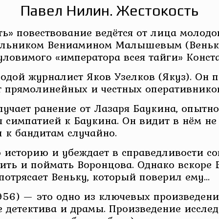
Павел Нилин. Жестокость
ь» повествование ведётся от лица молодо
чальником Вениамином Малышевым (Веньк
уловимого «императора всея тайги» Конст
одой журналист Яков Узелков (Якуз). Он 
т прямолинейных и честных оперативнико
учает ранение от Лазаря Баукина, опытног
 симпатией к Баукина. Он видит в нём не 
 к бандитам случайно.
го историю и убеждает в справедливости со
ить и поймать Воронцова. Однако вскоре 
потрясает Веньку, который поверил ему…
956) — это одно из ключевых произведени
е детектива и драмы. Произведение иссл