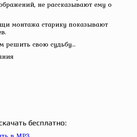
оображений, не рассказывают ему о
ощи монтажа старику показывают
в.
ам решить свою судьбу…
ания
скачать бесплатно: