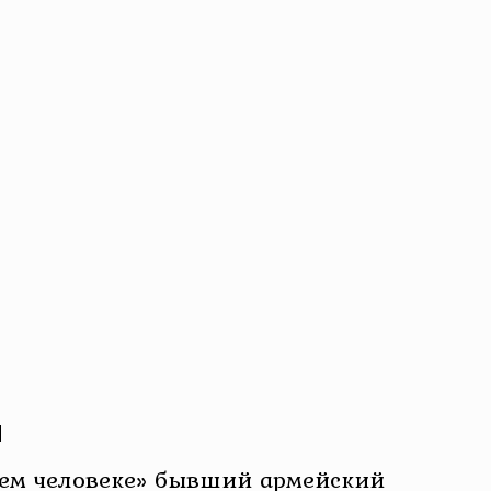
й
щем человеке» бывший армейский