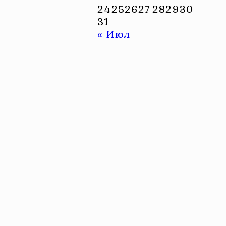
24
25
26
27
28
29
30
31
« Июл