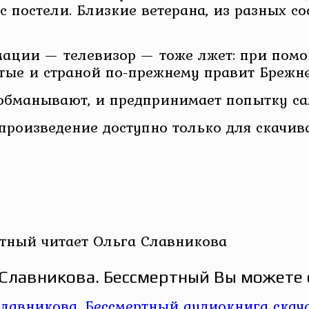
с постели. Близкие ветерана, из разных с
ации — телевизор — тоже лжет: при пом
ятые и страной по-прежнему правит Брежне
о обманывают, и предпринимает попытку с
 произведение доступно только для скачив
ртный читает Ольга Славникова
Славникова. Бессмертный Вы можете 