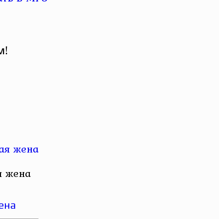
м!
я жена
жена